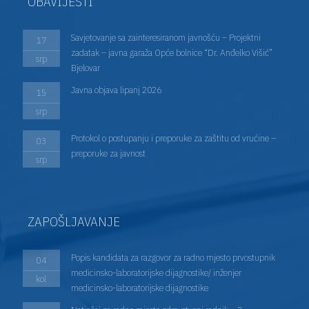
OBAVIJESTI
Savjetovanje sa zainteresiranom javnošću – Projektni
17
zadatak – javna garaža Opće bolnice “Dr. Anđelko Višić”
srp
Bjelovar
Javna objava lipanj 2026
15
srp
Protokol o postupanju i preporuke za zaštitu od vrućine –
03
preporuke za javnost
srp
ZAPOŠLJAVANJE
Popis kandidata za razgovor za radno mjesto prvostupnik
04
medicinsko-laboratorijske dijagnostike/ inženjer
kol
medicinsko-laboratorijske dijagnostike