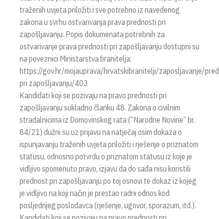
traženih uvjeta priložiti i sve potrebno iz navedenog
zakona u svrhu ostvarivanja prava prednosti pri
zapošljavanju. Popis dokumenata potrebnih za
ostvarivanje prava prednosti pri zapošljavanju dostupni su
na poveznici Ministarstva branitelja:
https://gov.hr/mojauprava/hrvatskibranitelji/zaposljavanje/pre
pri zapošljavanju/403
Kandidati koji se pozivaju na pravo prednosti pri
zapošljavanju sukladno članku 48. Zakona o civilnim
stradalnicima iz Domovinskog rata (“Narodne Novine” br.
84/21) dužni su uz prijavu na natječaj osim dokaza o
ispunjavanju traženih uvjeta priložiti i rješenje o priznatom
statusu, odnosno potvrdu o priznatom statusu iz koje je
vidljivo spomenuto pravo, izjavu da do sada nisu koristili
prednost pri zapošljavanju po toj osnovi te dokaz iz kojeg
je vidljivo na koji način je prestao radni odnos kod
posljednjeg poslodavca (rješenje, ugovor, sporazum, itd.).
Kandidati koji se pozivaju na pravo prednosti pri