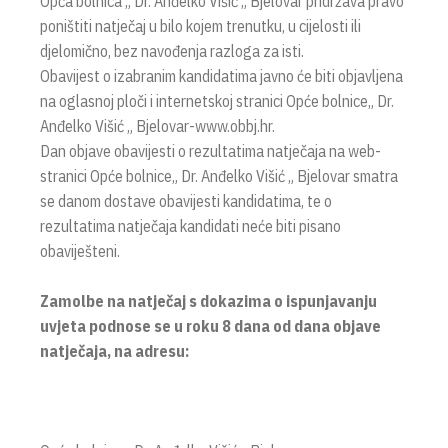
Opća bolnica „ Dr. Anđelko Višić „ Bjelovar pridržava pravo
poništiti natječaj u bilo kojem trenutku, u cijelosti ili
djelomično, bez navođenja razloga za isti.
Obavijest o izabranim kandidatima javno će biti objavljena
na oglasnoj ploči i internetskoj stranici Opće bolnice„ Dr.
Anđelko Višić „ Bjelovar-www.obbj.hr.
Dan objave obavijesti o rezultatima natječaja na web-
stranici Opće bolnice„ Dr. Anđelko Višić „ Bjelovar smatra
se danom dostave obavijesti kandidatima, te o
rezultatima natječaja kandidati neće biti pisano
obaviješteni.
Zamolbe na natječaj s dokazima o ispunjavanju
uvjeta podnose se u roku 8 dana od dana objave
natječaja, na adresu: