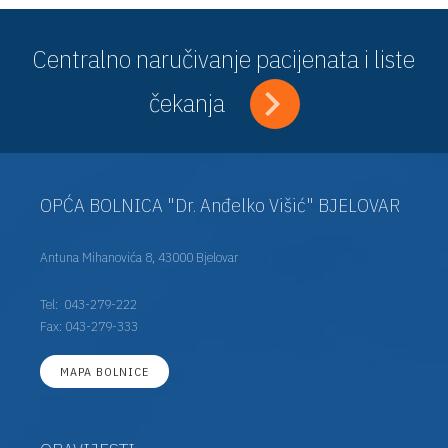
Centralno naručivanje pacijenata i liste
čekanja
OPĆA BOLNICA "Dr. Anđelko Višić" BJELOVAR
Antuna Mihanovića 8, 43000 Bjelovar
Tel:
043-279-222
Fax: 043-279-333
MAPA BOLNICE