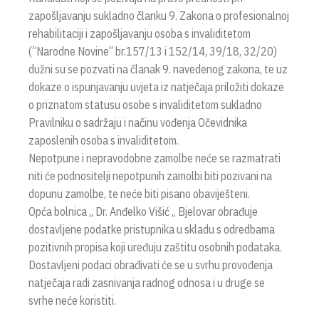
zapošljavanju sukladno članku 9. Zakona o profesionalnoj
rehabilitaciji i zapošljavanju osoba s invaliditetom
(“Narodne Novine” br.157/13 i 152/14, 39/18, 32/20)
dužni su se pozvati na članak 9. navedenog zakona, te uz
dokaze o ispunjavanju uvjeta iz natječaja priložiti dokaze
o priznatom statusu osobe s invaliditetom sukladno
Pravilniku o sadržaju i načinu vođenja Očevidnika
zaposlenih osoba s invaliditetom.
Nepotpune i nepravodobne zamolbe neće se razmatrati
niti će podnositelji nepotpunih zamolbi biti pozivani na
dopunu zamolbe, te neće biti pisano obaviješteni.
Opća bolnica „ Dr. Anđelko Višić „ Bjelovar obrađuje
dostavljene podatke pristupnika u skladu s odredbama
pozitivnih propisa koji uređuju zaštitu osobnih podataka.
Dostavljeni podaci obrađivati će se u svrhu provođenja
natječaja radi zasnivanja radnog odnosa i u druge se
svrhe neće koristiti.