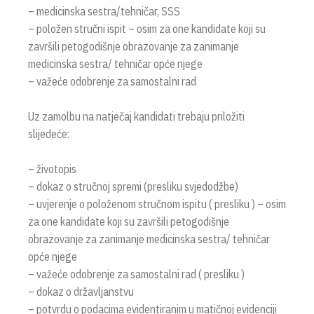
– medicinska sestra/tehničar, SSS
– položen stručni ispit – osim za one kandidate koji su
završili petogodišnje obrazovanje za zanimanje
medicinska sestra/ tehničar opće njege
– važeće odobrenje za samostalni rad
Uz zamolbu na natječaj kandidati trebaju priložiti
slijedeće:
– životopis
– dokaz o stručnoj spremi (presliku svjedodžbe)
– uvjerenje o položenom stručnom ispitu ( presliku ) – osim
za one kandidate koji su završili petogodišnje
obrazovanje za zanimanje medicinska sestra/ tehničar
opće njege
– važeće odobrenje za samostalni rad ( presliku )
– dokaz o državljanstvu
– potvrdu o podacima evidentiranim u matičnoj evidenciji