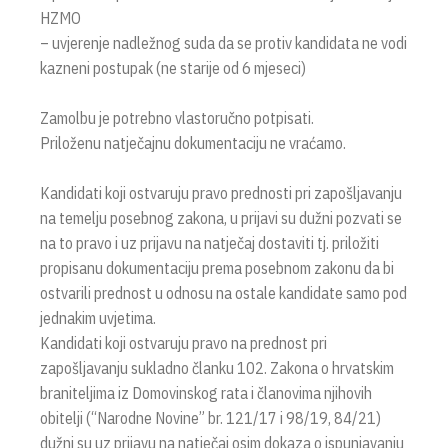
HZMO
– uvjerenje nadležnog suda da se protiv kandidata ne vodi
kazneni postupak (ne starije od 6 mjeseci)
Zamolbu je potrebno vlastoručno potpisati.
Priloženu natječajnu dokumentaciju ne vraćamo.
Kandidati koji ostvaruju pravo prednosti pri zapošljavanju
na temelju posebnog zakona, u prijavi su dužni pozvati se
na to pravo i uz prijavu na natječaj dostaviti tj. priložiti
propisanu dokumentaciju prema posebnom zakonu da bi
ostvarili prednost u odnosu na ostale kandidate samo pod
jednakim uvjetima.
Kandidati koji ostvaruju pravo na prednost pri
zapošljavanju sukladno članku 102. Zakona o hrvatskim
braniteljima iz Domovinskog rata i članovima njihovih
obitelji (“Narodne Novine” br. 121/17 i 98/19, 84/21)
dužni su uz prijavu na natječaj osim dokaza o ispunjavanju