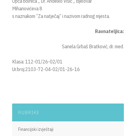
Opća bolnica „ Dr. Anđelko Višić „ Bjelovar
Mihanovićeva 8
s naznakom “Za natječaj” i nazivom radnog mjesta.
Ravnateljica:
Sanela Grbaš Bratković, dr. med.
Klasa: 112-01/26-02/01
Ur.broj:2103-72-04-02/01-26-16
RUBRIKE
Financijski izvještaji