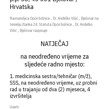
Hrvatska
Ravnateljica Opće bolnice „ Dr. Anđelko Višić „ Bjelovar na
temelju članka 24. Statuta Opće bolnice „ Dr. Anđelko
Višić „ Bjelovar raspisuje:
NATJEČAJ
na neodređeno vrijeme za
sljedeće radno mjesto:
1. medicinska sestra/tehničar (m/ž),
SSS, na neodređeno vrijeme, uz probni
rad u trajanju od dva (2) mjeseca, 4
izvršitelja
Uvjeti: