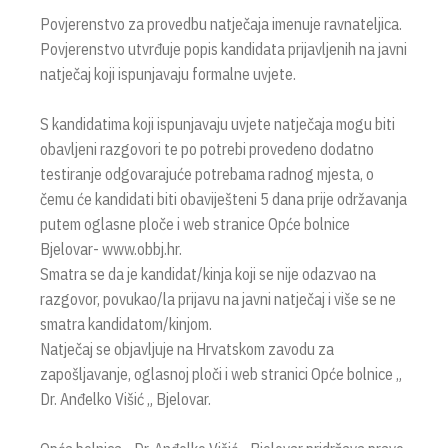
Povjerenstvo za provedbu natječaja imenuje ravnateljica.
Povjerenstvo utvrđuje popis kandidata prijavljenih na javni
natječaj koji ispunjavaju formalne uvjete.
S kandidatima koji ispunjavaju uvjete natječaja mogu biti
obavljeni razgovori te po potrebi provedeno dodatno
testiranje odgovarajuće potrebama radnog mjesta, o
čemu će kandidati biti obaviješteni 5 dana prije održavanja
putem oglasne ploče i web stranice Opće bolnice
Bjelovar- www.obbj.hr.
Smatra se da je kandidat/kinja koji se nije odazvao na
razgovor, povukao/la prijavu na javni natječaj i više se ne
smatra kandidatom/kinjom.
Natječaj se objavljuje na Hrvatskom zavodu za
zapošljavanje, oglasnoj ploči i web stranici Opće bolnice „
Dr. Anđelko Višić „ Bjelovar.