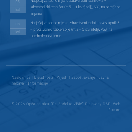
Natječaj za radno mjesto zdravstveni radnik – 2 –
03
laboratorijski tehničar (m/ž – 1 izvršitelj), SSS, na određeno
kol
vrijeme
Natječaj za radno mjesto zdravstveni radnik prvostupnik 3
03
– prvostupnik fizioterapije (m/ž – 1 izvršitelj), VŠS, na
kol
neodređeno vrijeme
Naslovnica
|
Djelatnosti
|
Vijesti
|
Zapošljavanje
|
Javna
nabava
|
Informacije
© 2026 Opća bolnica “Dr. Anđelko Višić” Bjelovar / D&D:
Web
Encore