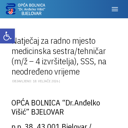
Otvori alatnu traku
Natječaj za radno mjesto
medicinska sestra/tehničar
(m/ž – 4 izvršitelja), SSS, na
neodređeno vrijeme
OBJAVLJENO: 18. VELJAČE 2026 |
OPĆA BOLNICA “Dr.Anđelko
Višić” BJELOVAR
p.p. 38, 43 001 Bjelovar /