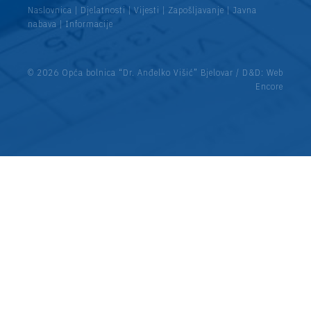
Naslovnica
|
Djelatnosti
|
Vijesti
|
Zapošljavanje
|
Javna
nabava
|
Informacije
© 2026 Opća bolnica “Dr. Anđelko Višić” Bjelovar / D&D:
Web
Encore