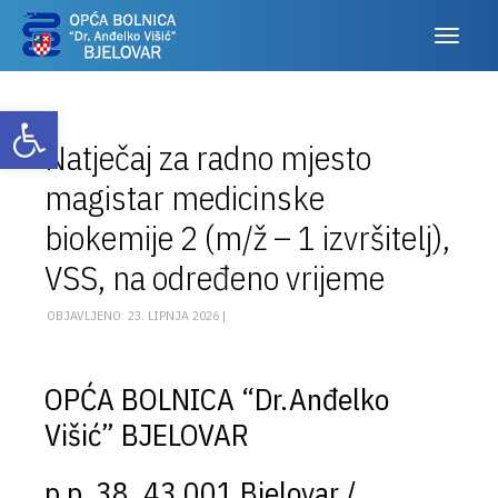
Otvori alatnu traku
Natječaj za radno mjesto
magistar medicinske
biokemije 2 (m/ž – 1 izvršitelj),
VSS, na određeno vrijeme
OBJAVLJENO: 23. LIPNJA 2026 |
OPĆA BOLNICA “Dr.Anđelko
Višić” BJELOVAR
p.p. 38, 43 001 Bjelovar /