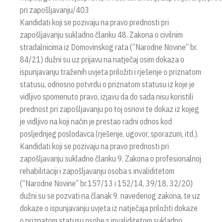
pri zapošljavanju/403
Kandidati koji se pozivaju na pravo prednosti pri
zapošljavanju sukladno članku 48. Zakona o civilnim
stradalnicima iz Domovinskog rata (“Narodne Novine” br.
84/21) dužni su uz prijavu na natječaj osim dokaza o
ispunjavanju traženih uvjeta priložiti i rješenje o priznatom
statusu, odnosno potvrdu o priznatom statusu iz koje je
vidljivo spomenuto pravo, izjavu da do sada nisu koristili
prednost pri zapošljavanju po toj osnovi te dokaz iz kojeg
je vidljivo na koji način je prestao radni odnos kod
posljednjeg poslodavca (rješenje, ugovor, sporazum, itd.).
Kandidati koji se pozivaju na pravo prednosti pri
zapošljavanju sukladno članku 9. Zakona o profesionalnoj
rehabilitaciji i zapošljavanju osoba s invaliditetom
(“Narodne Novine” br.157/13 i 152/14, 39/18, 32/20)
dužni su se pozvati na članak 9. navedenog zakona, te uz
dokaze o ispunjavanju uvjeta iz natječaja priložiti dokaze
o priznatom statusu osobe s invaliditetom sukladno