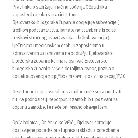
Pravilniku o sadržaju i načinu vođenja Očevidnika
zaposlenih osoba s invaliditetom.
Bjelovarsko-bilogorska županija dodjeljuje subvencije (
troškovi podstanarstva, kamate na stambene kredite,
troškovi stručnog usavršavanja i doškolovavanja )
liječnicima i medicinskom osoblju zaposlenima u
zdravstvenim ustanovama na području Bjelovarsko-
bilogorska županije kojima je osnivač Bjelovarsko-
bilogorska županija. Više o detaljima javnog poziva o
dodjeli subvencija http://bbz.hr/javni-pozivi-natjecaji/P30
Nepotpune i nepravodobne zamolbe neće se razmatrati
niti će podnositelji nepotpunih zamolbi biti pozivani na
dopunu zamolbe, te neće biti pisano obaviješteni.
Opća bolnica „ Dr. Anđelko Višić „ Bjelovar obrađuje
dostavljene podatke pristupnika u skladu s odredbama
pozitivnih propisa koji uređuju zaštitu osobnih podataka.