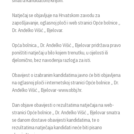
smatra kandidatom/kinjom.
Natječaj se objavljuje na Hrvatskom zavodu za
zapošljavanje, oglasnoj ploči i web stranici Opće bolnice „
Dr. Anđelko Višić „ Bjelovar.
Opća bolnica „ Dr. Anđelko Višić „ Bjelovar pridržava pravo
poništiti natječaj u bilo kojem trenutku, u cijelosti ili
djelomično, bez navođenja razloga za isti.
Obavijest o izabranim kandidatima javno će biti objavljena
na oglasnoj ploči i internetskoj stranici Opće bolnice „ Dr.
Anđelko Višić „ Bjelovar-www.obbj.hr.
Dan objave obavijesti o rezultatima natječaja na web-
stranici Opće bolnice „ Dr. Anđelko Višić „ Bjelovar smatra
se danom dostave obavijesti kandidatima, te o
rezultatima natječaja kandidati neće biti pisano