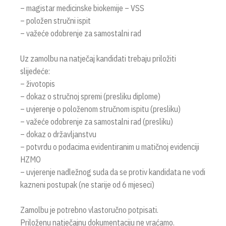
– magistar medicinske biokemije – VSS
– položen stručni ispit
– važeće odobrenje za samostalni rad
Uz zamolbu na natječaj kandidati trebaju priložiti
slijedeće:
– životopis
– dokaz o stručnoj spremi (presliku diplome)
– uvjerenje o položenom stručnom ispitu (presliku)
– važeće odobrenje za samostalni rad (presliku)
– dokaz o državljanstvu
– potvrdu o podacima evidentiranim u matičnoj evidenciji
HZMO
– uvjerenje nadležnog suda da se protiv kandidata ne vodi
kazneni postupak (ne starije od 6 mjeseci)
Zamolbu je potrebno vlastoručno potpisati.
Priloženu natječajnu dokumentaciju ne vraćamo.