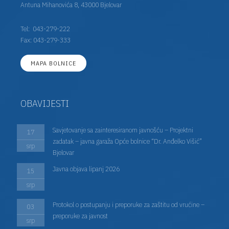
Antuna Mihanovića 8, 43000 Bjelovar
Tel:
043-279-222
Fax: 043-279-333
MAPA BOLNICE
OBAVIJESTI
Savjetovanje sa zainteresiranom javnošću – Projektni
17
zadatak – javna garaža Opće bolnice “Dr. Anđelko Višić”
srp
Bjelovar
Javna objava lipanj 2026
15
srp
Protokol o postupanju i preporuke za zaštitu od vrućine –
03
preporuke za javnost
srp