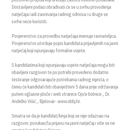
Dostavljeni podaci obrađivati će se u svrhu provođenja
natječaja radi zasnivanja radnog odnosa i u druge se
svrhe neće koristiti.
Povjerenstvo za provedbu natječaja imenuje ravnateljica.
Povjerenstvo utvrđuje popis kandidata prijavljenih na javni
natječaj koji ispunjavaju formalne uvjete.
S kandidatima koji ispunjavaju uvjete natječaja mogu biti
obavljeni razgovori te po potrebi provedeno dodatno
testiranje odgovarajuće potrebama radnog mjesta, o
čemu će kandidati biti obaviješteni 5 dana prije održavanja
putem oglasne ploče i web stranice Opće bolnice „ Dr.
Anđelko Višić „ Bjelovar- www.obbj.hr.
Smatra se da je kandidat/kinja koji se nije odazvao na
razgovor, povukao/la prijavu na javni natječaj i više se ne