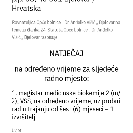
Hrvatska
Ravnateljica Opće bolnice „ Dr. Anđelko Višić „ Bjelovar na
temelju članka 24. Statuta Opće bolnice „ Dr. Anđelko
Višić „ Bjelovar raspisuje:
NATJEČAJ
na određeno vrijeme za sljedeće
radno mjesto:
1. magistar medicinske biokemije 2 (m/
ž), VSS, na određeno vrijeme, uz probni
rad u trajanju od šest (6) mjeseci – 1
izvršitelj
Uvjeti: