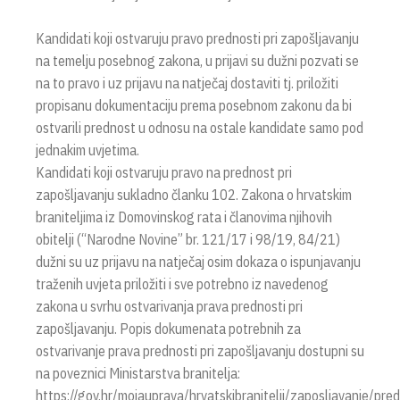
Kandidati koji ostvaruju pravo prednosti pri zapošljavanju
na temelju posebnog zakona, u prijavi su dužni pozvati se
na to pravo i uz prijavu na natječaj dostaviti tj. priložiti
propisanu dokumentaciju prema posebnom zakonu da bi
ostvarili prednost u odnosu na ostale kandidate samo pod
jednakim uvjetima.
Kandidati koji ostvaruju pravo na prednost pri
zapošljavanju sukladno članku 102. Zakona o hrvatskim
braniteljima iz Domovinskog rata i članovima njihovih
obitelji (“Narodne Novine” br. 121/17 i 98/19, 84/21)
dužni su uz prijavu na natječaj osim dokaza o ispunjavanju
traženih uvjeta priložiti i sve potrebno iz navedenog
zakona u svrhu ostvarivanja prava prednosti pri
zapošljavanju. Popis dokumenata potrebnih za
ostvarivanje prava prednosti pri zapošljavanju dostupni su
na poveznici Ministarstva branitelja:
https://gov.hr/mojauprava/hrvatskibranitelji/zaposljavanje/pre