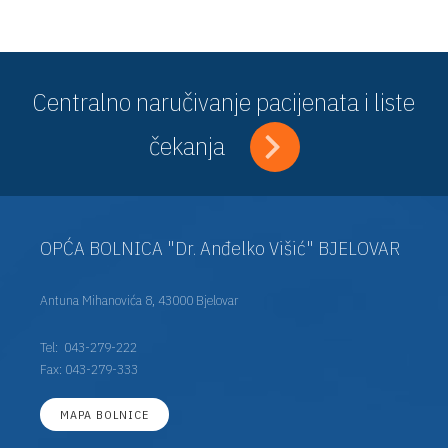
Centralno naručivanje pacijenata i liste
čekanja
OPĆA BOLNICA "Dr. Anđelko Višić" BJELOVAR
Antuna Mihanovića 8, 43000 Bjelovar
Tel:
043-279-222
Fax: 043-279-333
MAPA BOLNICE