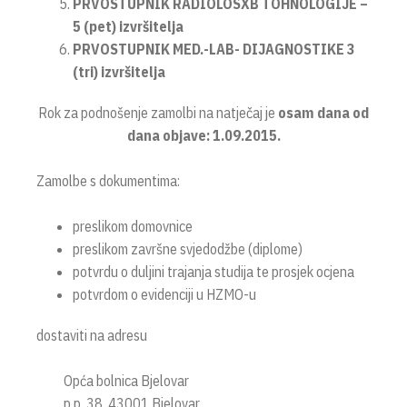
PRVOSTUPNIK RADIOLOSXB TOHNOLOGIJE –
5 (pet) izvršitelja
PRVOSTUPNIK MED.-LAB- DIJAGNOSTIKE 3
(tri) izvršitelja
Rok za podnošenje zamolbi na natječaj je
osam dana od
dana objave: 1.09.2015.
Zamolbe s dokumentima:
preslikom domovnice
preslikom završne svjedodžbe (diplome)
potvrdu o duljini trajanja studija te prosjek ocjena
potvrdom o evidenciji u HZMO-u
dostaviti na adresu
Opća bolnica Bjelovar
p.p. 38, 43001 Bjelovar