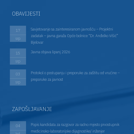
OBAVIJESTI
Savjetovanje sa zainteresiranom javnošću – Projektni
17
zadatak – javna garaža Opće bolnice “Dr. Anđelko Višić”
srp
Bjelovar
Javna objava lipanj 2026
15
srp
Protokol o postupanju i preporuke za zaštitu od vrućine –
03
preporuke za javnost
srp
ZAPOŠLJAVANJE
Popis kandidata za razgovor za radno mjesto prvostupnik
04
medicinsko-laboratorijske dijagnostike/ inženjer
kol