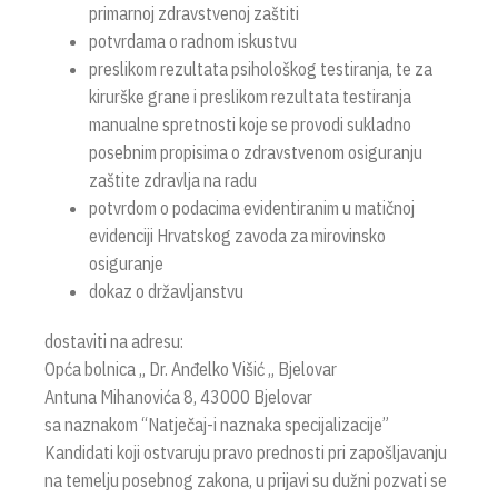
primarnoj zdravstvenoj zaštiti
potvrdama o radnom iskustvu
preslikom rezultata psihološkog testiranja, te za
kirurške grane i preslikom rezultata testiranja
manualne spretnosti koje se provodi sukladno
posebnim propisima o zdravstvenom osiguranju
zaštite zdravlja na radu
potvrdom o podacima evidentiranim u matičnoj
evidenciji Hrvatskog zavoda za mirovinsko
osiguranje
dokaz o državljanstvu
dostaviti na adresu:
Opća bolnica „ Dr. Anđelko Višić „ Bjelovar
Antuna Mihanovića 8, 43000 Bjelovar
sa naznakom “Natječaj-i naznaka specijalizacije”
Kandidati koji ostvaruju pravo prednosti pri zapošljavanju
na temelju posebnog zakona, u prijavi su dužni pozvati se