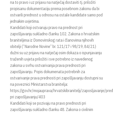
na to pravo i uz prijavu na natječaj dostaviti tj. priložiti
propisanu dokumentaciju prema posebnom zakonu da bi
ostvarili prednost u odnosu na ostale kandidate samo pod
jednakim uvjetima.
Kandidati koji ostvaruju pravo na prednost pri
zapošljavanju sukladno članku 102. Zakona o hrvatskim
braniteljima iz Domovinskog rata i članovima njihovih
obitelji (“Narodne Novine” br. 121/17 i 98/19, 84/21)
dužni su uz prijavu na natječaj osim dokaza o ispunjavanju
traženih uvjeta priložiti i sve potrebno iz navedenog
zakona u svrhu ostvarivanja prava prednosti pri
zapošljavanju. Popis dokumenata potrebnih za
ostvarivanje prava prednosti pri zapošljavanju dostupni su
na poveznici Ministarstva branitelja:
https://gov.hr/mojauprava/hrvatskibranitelji/zaposljavanje/pre
pri zapošljavanju/403
Kandidati koji se pozivaju na pravo prednosti pri
zapošljavanju sukladno članku 48. Zakona o civilnim