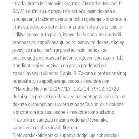
stradalnicima iz Domovinskog rata (“Narodne Novine” br.
84/21) dužni su uz prijavu na natječaj osim dokaza o
ispunjavanju traženih uvjeta priložiti i rješenje o priznatom
statusu, odnosno potvrdu o priznatom statusu iz koje je
vidljivo spomenuto pravo, izjavu da do sada nisu koristili
prednost pri zapošljavanju po toj osnovi te dokaz iz kojeg
je vidljivo na koji način je prestao radni odnos kod
posljednjeg poslodavca (rješenje, ugovor, sporazum, itd.).
Kandidati koji se pozivaju na pravo prednosti pri
zapošljavanju sukladno članku 9. Zakona o profesionalnoj
rehabilitaciji i zapošljavanju osoba s invaliditetom
(“Narodne Novine” br.157/13 i 152/14, 39/18, 32/20)
dužni su se pozvati na članak 9. navedenog zakona, te uz
dokaze o ispunjavanju uvjeta iz natječaja priložiti dokaze
o priznatom statusu osobe s invaliditetom sukladno
Pravilniku o sadržaju i načinu vođenja Očevidnika
zaposlenih osoba s invaliditetom.
Bjelovarsko-bilogorska županija dodjeljuje subvencije (