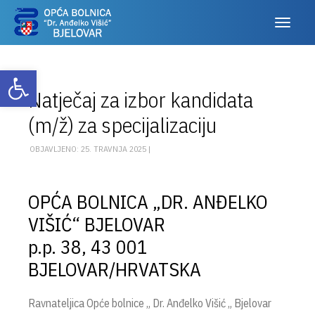
Otvori alatnu traku
Natječaj za izbor kandidata
(m/ž) za specijalizaciju
OBJAVLJENO: 25. TRAVNJA 2025 |
OPĆA BOLNICA „DR. ANĐELKO
VIŠIĆ“ BJELOVAR
p.p. 38, 43 001
BJELOVAR/HRVATSKA
Ravnateljica Opće bolnice „ Dr. Anđelko Višić „ Bjelovar