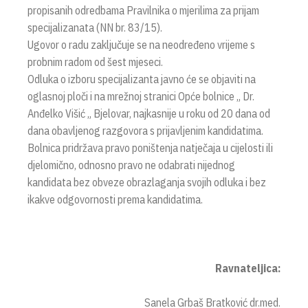
propisanih odredbama Pravilnika o mjerilima za prijam
specijalizanata (NN br. 83/15).
Ugovor o radu zaključuje se na neodređeno vrijeme s
probnim radom od šest mjeseci.
Odluka o izboru specijalizanta javno će se objaviti na
oglasnoj ploči i na mrežnoj stranici Opće bolnice „ Dr.
Anđelko Višić „ Bjelovar, najkasnije u roku od 20 dana od
dana obavljenog razgovora s prijavljenim kandidatima.
Bolnica pridržava pravo poništenja natječaja u cijelosti ili
djelomično, odnosno pravo ne odabrati nijednog
kandidata bez obveze obrazlaganja svojih odluka i bez
ikakve odgovornosti prema kandidatima.
Ravnateljica:
Sanela Grbaš Bratković dr.med.