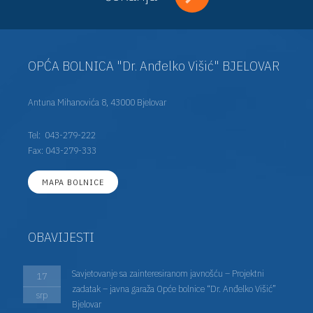
OPĆA BOLNICA "Dr. Anđelko Višić" BJELOVAR
Antuna Mihanovića 8, 43000 Bjelovar
Tel:
043-279-222
Fax: 043-279-333
MAPA BOLNICE
OBAVIJESTI
Savjetovanje sa zainteresiranom javnošću – Projektni
17
zadatak – javna garaža Opće bolnice “Dr. Anđelko Višić”
srp
Bjelovar