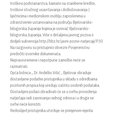
troškovi podstanarstva, kamate na stambene kredite,
troškovi stručnog usavršavanja i doškolovavanja )
liječnicima i medicinskom osoblju zaposlenima u
zdravstvenim ustanovama na području Bjelovarsko-
bilogorska županije kojima je osnivač Bjelovarsko-
bilogorska županija. Više o detaljima javnog poziva o
dodjeli subvencija http://bbz.hr/javni-pozivi-natjecaji/P30
Na razgovoru su pristupnici obvezni Povjerenstvu
predočiti izvornike dokumenata.
Nepravovremene i nepotpune zamolbe neće se
razmatrati.
Opća bolnica „ Dr. Anđelko Višić „ Bjelovar obrađuje
dostavljene podatke pristupnika u skladu s odredbama
pozitivnih propisa koji uređuju zaštitu osobnih podataka.
Dostavljeni podaci obrađivati će se u svrhu provođenja
natječaja radi zasnivanja radnog odnosa i u druge se
svrhe neće koristiti.
Redoslijed pristupnika utvrđuje se primjenom mjerila