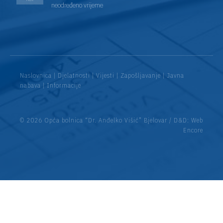
neodređeno vrijeme
Naslovnica
|
Djelatnosti
|
Vijesti
|
Zapošljavanje
|
Javna
nabava
|
Informacije
© 2026 Opća bolnica “Dr. Anđelko Višić” Bjelovar / D&D:
Web
Encore