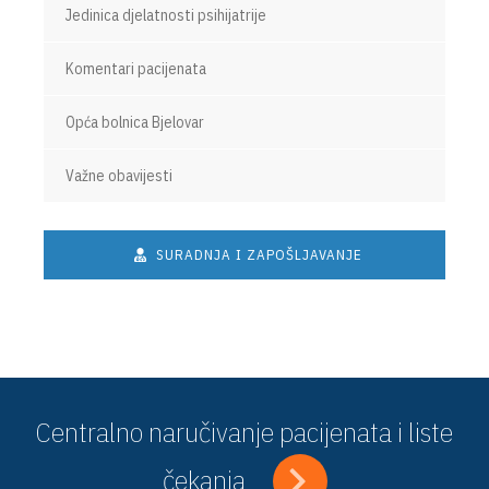
Jedinica djelatnosti psihijatrije
Komentari pacijenata
Opća bolnica Bjelovar
Važne obavijesti
SURADNJA I ZAPOŠLJAVANJE
Centralno naručivanje pacijenata i liste
čekanja