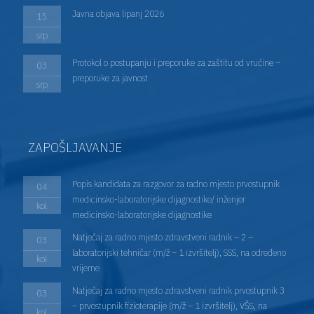
Javna objava lipanj 2026
15
srp
Protokol o postupanju i preporuke za zaštitu od vrućine –
03
preporuke za javnost
srp
ZAPOŠLJAVANJE
Popis kandidata za razgovor za radno mjesto prvostupnik
04
medicinsko-laboratorijske dijagnostike/ inženjer
kol
medicinsko-laboratorijske dijagnostike
Natječaj za radno mjesto zdravstveni radnik – 2 –
03
laboratorijski tehničar (m/ž – 1 izvršitelj), SSS, na određeno
kol
vrijeme
Natječaj za radno mjesto zdravstveni radnik prvostupnik 3
03
– prvostupnik fizioterapije (m/ž – 1 izvršitelj), VŠS, na
kol