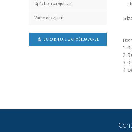
st
Opća bolnica Bjelovar
Važne obavijesti
S iz
R
Sa
SURADNJA I ZAPOŠLJAVANJE
Dosta
1. O
2. R
3. Od
4. a/
Cent