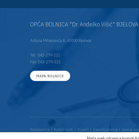
OPĆA BOLNICA "Dr. Anđelko Višić" BJELOV
Antuna Mihanovića 8, 43000 Bjelovar
Tel:
043-279-222
Fax: 043-279-333
MAPA BOLNICE
Naslovnica
|
Djelatnosti
|
Vijesti
|
Zapošljavanje
|
Javna na
Naša web stranica koristi ko