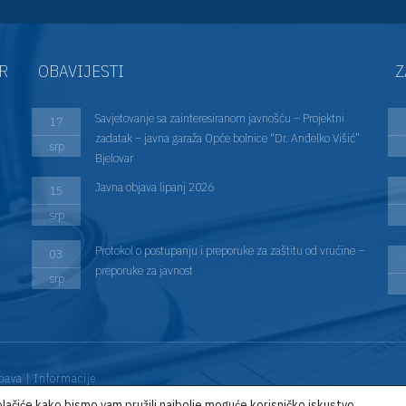
AR
OBAVIJESTI
Z
Savjetovanje sa zainteresiranom javnošću – Projektni
17
zadatak – javna garaža Opće bolnice “Dr. Anđelko Višić”
srp
Bjelovar
Javna objava lipanj 2026
15
srp
Protokol o postupanju i preporuke za zaštitu od vrućine –
03
preporuke za javnost
srp
bava
|
Informacije
lačiće kako bismo vam pružili najbolje moguće korisničko iskustvo.