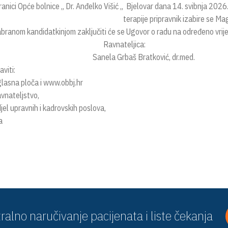
ranici Opće bolnice „ Dr. Anđelko Višić „ Bjelovar dana 14. svibnja 202
terapije pripravnik izabire se M
abranom kandidatkinjom zaključiti će se Ugovor o radu na određeno vrije
avnateljica:
nela Grbaš Bratković, dr.med.
viti:
glasna ploča i www.obbj.hr
avnateljstvo,
jel upravnih i kadrovskih poslova,
a
ralno naručivanje pacijenata i liste čekanja