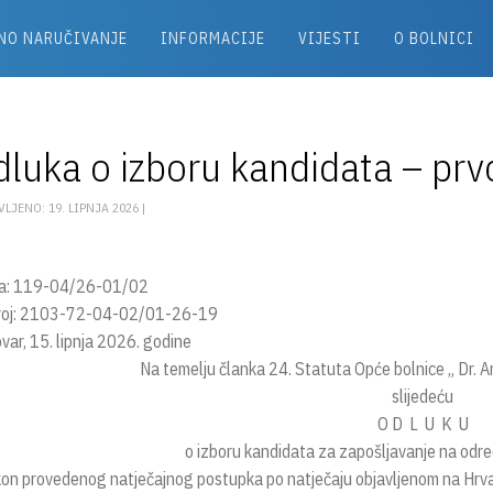
NO NARUČIVANJE
INFORMACIJE
VIJESTI
O BOLNICI
luka o izboru kandidata – prv
LJENO: 19. LIPNJA 2026 |
a: 119-04/26-01/02
broj: 2103-72-04-02/01-26-19
ovar, 15. lipnja 2026. godine
Na temelju članka 24. Statuta Opće bolnice „ Dr. A
slijedeću
O D L U K U
o izboru kandidata za zapošljavanje na odre
n provedenog natječajnog postupka po natječaju objavljenom na Hrvat