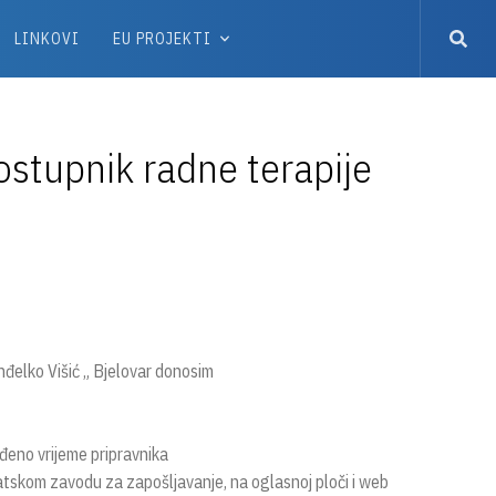
LINKOVI
EU PROJEKTI
ostupnik radne terapije
nđelko Višić „ Bjelovar donosim
đeno vrijeme pripravnika
skom zavodu za zapošljavanje, na oglasnoj ploči i web