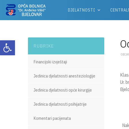
DJELATNOSTI
CENTRAL
Od
Otvori alatnu traku
RUBRIKE
OBJAV
Financijski izvještaji
Klas
Jedinica djelatnosti anesteziologije
Ur. 
Bjel
Jedinica djelatnosti opće kirurgije
Jedinica djelatnosti psihijatrije
Komentari pacijenata
Nako