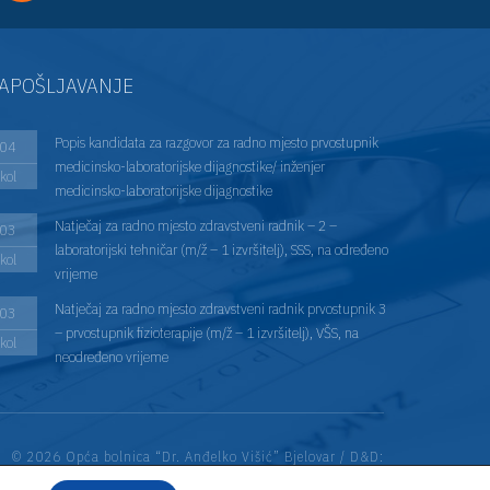
APOŠLJAVANJE
Popis kandidata za razgovor za radno mjesto prvostupnik
04
medicinsko-laboratorijske dijagnostike/ inženjer
kol
medicinsko-laboratorijske dijagnostike
Natječaj za radno mjesto zdravstveni radnik – 2 –
03
laboratorijski tehničar (m/ž – 1 izvršitelj), SSS, na određeno
kol
vrijeme
Natječaj za radno mjesto zdravstveni radnik prvostupnik 3
03
– prvostupnik fizioterapije (m/ž – 1 izvršitelj), VŠS, na
kol
neodređeno vrijeme
© 2026 Opća bolnica “Dr. Anđelko Višić” Bjelovar / D&D:
Web Encore