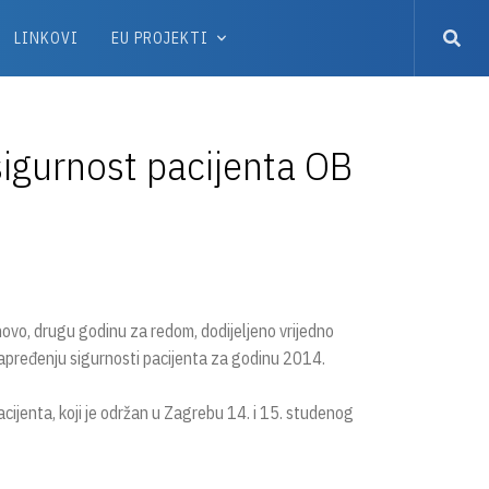
LINKOVI
EU PROJEKTI
sigurnost pacijenta OB
onovo, drugu godinu za redom, dodijeljeno vrijedno
apređenju sigurnosti pacijenta za godinu 2014.
ijenta, koji je održan u Zagrebu 14. i 15. studenog