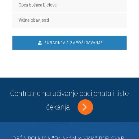
Opća bolnica Bjelovar
Važne obavijesti
SURADNJA I ZAPOŠLJAVANJE
Centralno naručivanje pacijenata i liste
čekanja
OPĆA BOLNICA "Dr. Anđelko Višić" BJELOVAR