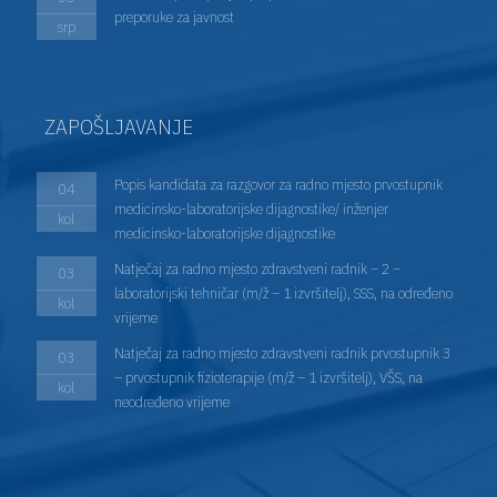
preporuke za javnost
srp
ZAPOŠLJAVANJE
Popis kandidata za razgovor za radno mjesto prvostupnik
04
medicinsko-laboratorijske dijagnostike/ inženjer
kol
medicinsko-laboratorijske dijagnostike
Natječaj za radno mjesto zdravstveni radnik – 2 –
03
laboratorijski tehničar (m/ž – 1 izvršitelj), SSS, na određeno
kol
vrijeme
Natječaj za radno mjesto zdravstveni radnik prvostupnik 3
03
– prvostupnik fizioterapije (m/ž – 1 izvršitelj), VŠS, na
kol
neodređeno vrijeme