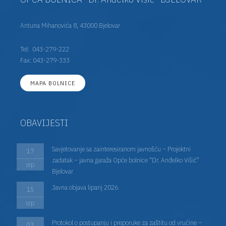
Antuna Mihanovića 8, 43000 Bjelovar
Tel:
043-279-222
Fax: 043-279-333
MAPA BOLNICE
OBAVIJESTI
Savjetovanje sa zainteresiranom javnošću – Projektni
17
zadatak – javna garaža Opće bolnice “Dr. Anđelko Višić”
srp
Bjelovar
Javna objava lipanj 2026
15
srp
Protokol o postupanju i preporuke za zaštitu od vrućine –
03