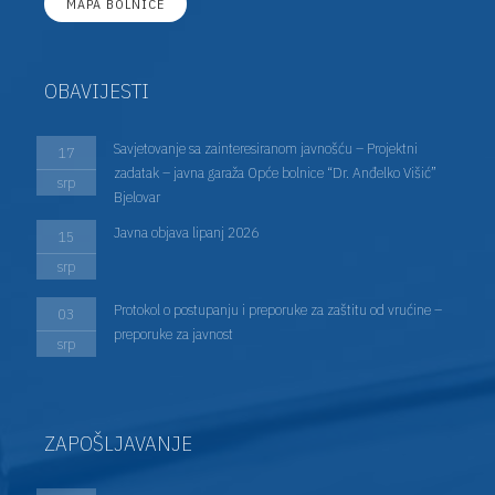
MAPA BOLNICE
OBAVIJESTI
Savjetovanje sa zainteresiranom javnošću – Projektni
17
zadatak – javna garaža Opće bolnice “Dr. Anđelko Višić”
srp
Bjelovar
Javna objava lipanj 2026
15
srp
Protokol o postupanju i preporuke za zaštitu od vrućine –
03
preporuke za javnost
srp
ZAPOŠLJAVANJE