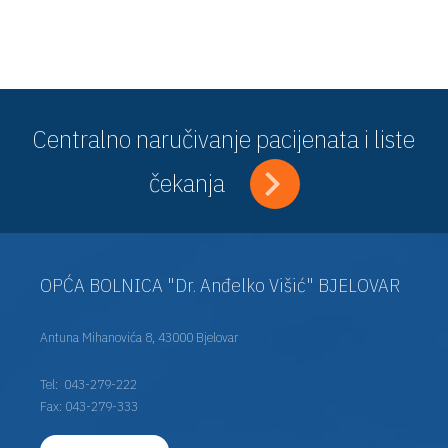
Centralno naručivanje pacijenata i liste
čekanja
OPĆA BOLNICA "Dr. Anđelko Višić" BJELOVAR
Antuna Mihanovića 8, 43000 Bjelovar
Tel:
043-279-222
Fax: 043-279-333