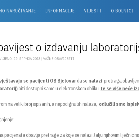
NO NARUČIVANJE
INFORMACIJE
VIJESTI
O BOLNICI
avijest o izdavanju laboratori
LJENO: 29. SRPNJA 2013 |
VAŽNE OBAVIJESTI
ještavaju se pacijenti OB Bjelovar
da se
nalazi
pretraga obavljen
oratorij)
biti dostupni samo u elektronskom obliku,
te se više neće i
rom na veliki broj ispisanih, a nepodignutih nalaza,
odlučili smo ispis
šnjenje:
na pacijenata obavlja pretrage za koje se nalazi šalju njihovim liječn