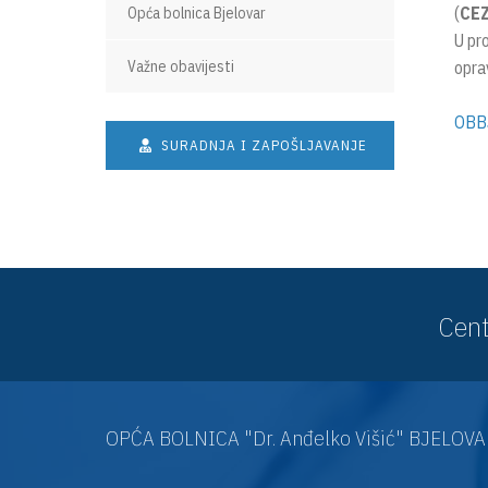
(
CE
Opća bolnica Bjelovar
U pr
Važne obavijesti
opra
OBBJ
SURADNJA I ZAPOŠLJAVANJE
Cent
OPĆA BOLNICA "Dr. Anđelko Višić" BJELOV