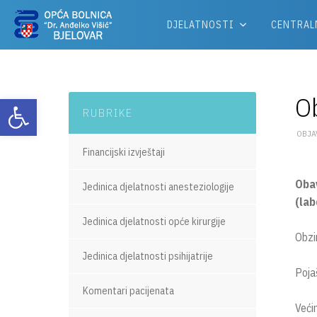
DJELATNOSTI
CENTRAL
Ob
Otvori alatnu traku
RUBRIKE
OBJAV
Financijski izvještaji
Obav
Jedinica djelatnosti anesteziologije
(lab
Jedinica djelatnosti opće kirurgije
Obzi
Jedinica djelatnosti psihijatrije
Poja
Komentari pacijenata
Veći