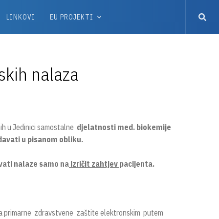
LINKOVI
EU PROJEKTI
jskih nalaza
ih u Jedinici samostalne
djelatnosti med. biokemije
zdavati u pisanom obliku.
ivati nalaze samo na
izričit zahtjev
pacijenta.
icima primarne zdravstvene zaštite elektronskim putem