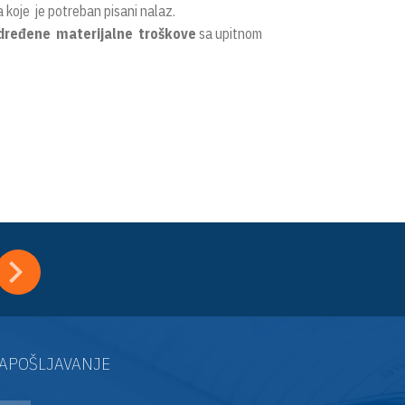
a koje je potreban pisani nalaz.
određene materijalne troškove
sa upitnom
APOŠLJAVANJE