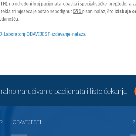
ZIH
), no određeni broj pacijenata obavlja i specijalističke preglede, a z
otekla tri mjeseca je ostao nepodignut
571
pisani nalaz, što
iziskuje 
vdanošću.
-Laboratorij-OBAVIJEST-izdavanje-nalaza
ralno naručivanje pacijenata i liste čekanja
AR
OBAVIJESTI
Z