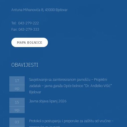
Antuna Mihanovića 8, 43000 Bjelovar
Tel:
043-279-222
Fax: 043-279-333
MAPA BOLNICE
OBAVIJESTI
Savjetovanje sa zainteresiranom javnošću – Projektni
17
zadatak – javna garaža Opće bolnice “Dr. Anđelko Višić”
srp
Bjelovar
Javna objava lipanj 2026
15
srp
Protokol o postupanju i preporuke za zaštitu od vrućine –
03
preporuke za javnost