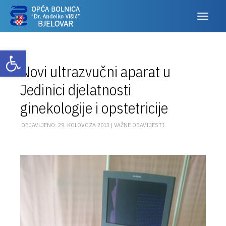
Otvori alatnu traku
Novi ultrazvučni aparat u
Jedinici djelatnosti
ginekologije i opstetricije
OBJAVLJENO: 29. KOLOVOZA 2013 |
VAŽNE OBAVIJESTI