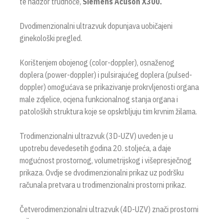
te nadzor trudnoće,
Siemens Acuson X300.
Dvodimenzionalni ultrazvuk dopunjava uobičajeni
ginekološki pregled.
Korištenjem obojenog (color-doppler), osnaženog
doplera (power-doppler) i pulsirajućeg doplera (pulsed-
doppler) omogućava se prikazivanje prokrvljenosti organa
male zdjelice, ocjena funkcionalnog stanja organa i
patoloških struktura koje se opskrbljuju tim krvnim žilama.
Trodimenzionalni ultrazvuk (3D-UZV) uveden je u
upotrebu devedesetih godina 20. stoljeća, a daje
mogućnost prostornog, volumetrijskog i višepresječnog
prikaza. Ovdje se dvodimenzionalni prikaz uz podršku
računala pretvara u trodimenzionalni prostorni prikaz.
Četverodimenzionalni ultrazvuk (4D-UZV) znači prostorni