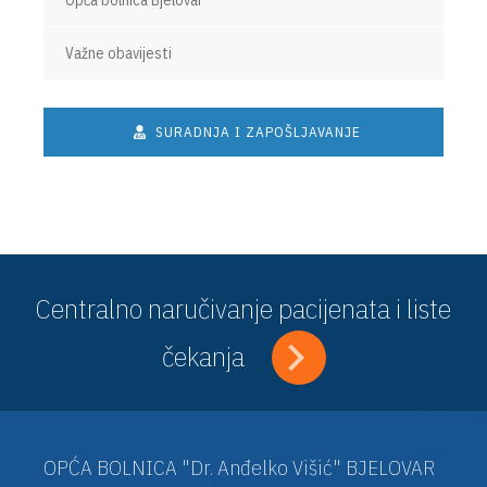
Opća bolnica Bjelovar
Važne obavijesti
SURADNJA I ZAPOŠLJAVANJE
Centralno naručivanje pacijenata i liste
čekanja
OPĆA BOLNICA "Dr. Anđelko Višić" BJELOVAR