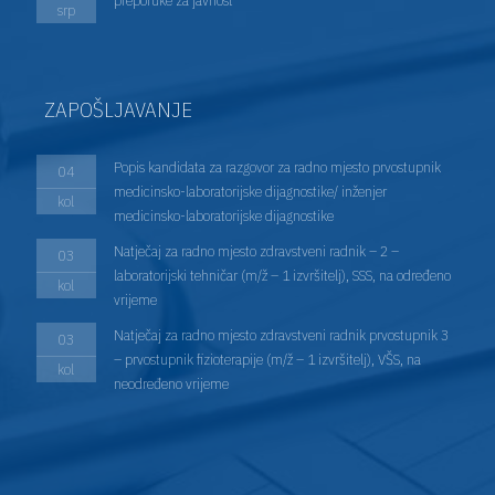
srp
ZAPOŠLJAVANJE
Popis kandidata za razgovor za radno mjesto prvostupnik
04
medicinsko-laboratorijske dijagnostike/ inženjer
kol
medicinsko-laboratorijske dijagnostike
Natječaj za radno mjesto zdravstveni radnik – 2 –
03
laboratorijski tehničar (m/ž – 1 izvršitelj), SSS, na određeno
kol
vrijeme
Natječaj za radno mjesto zdravstveni radnik prvostupnik 3
03
– prvostupnik fizioterapije (m/ž – 1 izvršitelj), VŠS, na
kol
neodređeno vrijeme