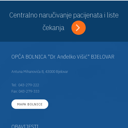
Centralno naručivanje pacijenata i liste
čekanja
OPĆA BOLNICA "Dr. Anđelko Višić" BJELOVAR
Antuna Mihanovića 8, 43000 Bjelovar
Tel:
043-279-222
Fax: 043-279-333
MAPA BOLNICE
OBAVIJESTI