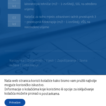
laboratorijski tehničar (m/ž – 1 izvršitelj), SSS, na određeno
kol
vrijeme
Natječaj za radno mjesto zdravstveni radnik prvostupnik 3
03
– prvostupnik fizioterapije (m/ž – 1 izvršitelj), VŠS, na
kol
neodređeno vrijeme
Naslovnica
|
Djelatnosti
|
Vijesti
|
Zapošljavanje
|
Javna
nabava
|
Informacije
Naša web stranica koristi kolačiće kako bismo vam pružili najbolje
© 2026 Opća bolnica “Dr. Anđelko Višić” Bjelovar / D&D:
Web
moguće korisničko iskustvo.
Encore
Informacije o kolačićima koje koristimo ili opcije za isključivanje
kolačića možete pronaći u
.
postavkama
Prihvaćam