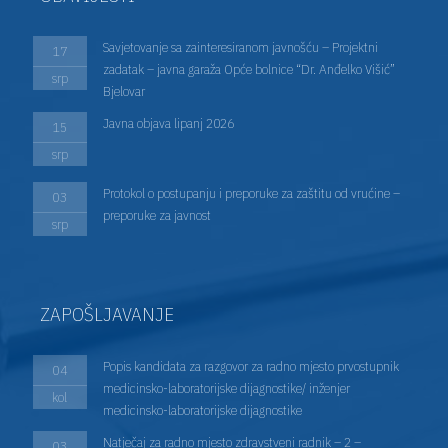
Savjetovanje sa zainteresiranom javnošću – Projektni
17
zadatak – javna garaža Opće bolnice “Dr. Anđelko Višić”
srp
Bjelovar
Javna objava lipanj 2026
15
srp
Protokol o postupanju i preporuke za zaštitu od vrućine –
03
preporuke za javnost
srp
ZAPOŠLJAVANJE
Popis kandidata za razgovor za radno mjesto prvostupnik
04
medicinsko-laboratorijske dijagnostike/ inženjer
kol
medicinsko-laboratorijske dijagnostike
Natječaj za radno mjesto zdravstveni radnik – 2 –
03