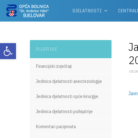
DJELATNOSTI
CENTRAL
Ja
Otvori alatnu traku
RUBRIKE
2
Financijski izvještaji
OBJA
Jedinica djelatnosti anesteziologije
Javn
Jedinica djelatnosti opće kirurgije
Jedinica djelatnosti psihijatrije
Komentari pacijenata