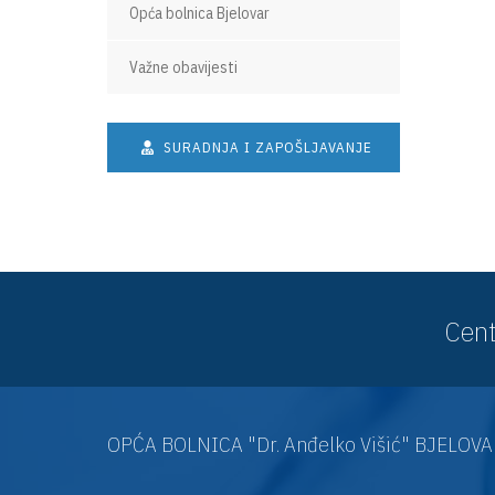
Opća bolnica Bjelovar
Važne obavijesti
SURADNJA I ZAPOŠLJAVANJE
Cent
OPĆA BOLNICA "Dr. Anđelko Višić" BJELOV