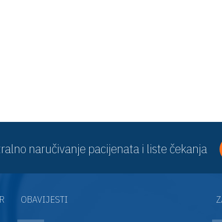
ralno naručivanje pacijenata i liste čekanja
AR
OBAVIJESTI
Z