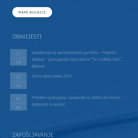
MAPA BOLNICE
OBAVIJESTI
Savjetovanje sa zainteresiranom javnošću – Projektni
17
zadatak – javna garaža Opće bolnice “Dr. Anđelko Višić”
srp
Bjelovar
Javna objava lipanj 2026
15
srp
Protokol o postupanju i preporuke za zaštitu od vrućine –
03
preporuke za javnost
srp
ZAPOŠLJAVANJE