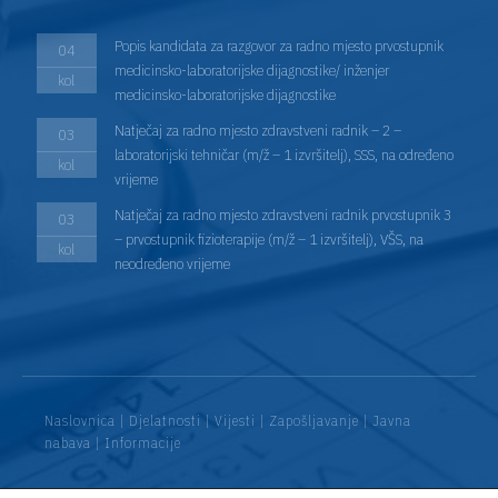
Popis kandidata za razgovor za radno mjesto prvostupnik
04
medicinsko-laboratorijske dijagnostike/ inženjer
kol
medicinsko-laboratorijske dijagnostike
Natječaj za radno mjesto zdravstveni radnik – 2 –
03
laboratorijski tehničar (m/ž – 1 izvršitelj), SSS, na određeno
kol
vrijeme
Natječaj za radno mjesto zdravstveni radnik prvostupnik 3
03
– prvostupnik fizioterapije (m/ž – 1 izvršitelj), VŠS, na
kol
neodređeno vrijeme
Naslovnica
|
Djelatnosti
|
Vijesti
|
Zapošljavanje
|
Javna
nabava
|
Informacije