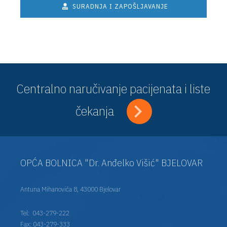
SURADNJA I ZAPOŠLJAVANJE
Centralno naručivanje pacijenata i liste
čekanja
OPĆA BOLNICA "Dr. Anđelko Višić" BJELOVAR
Antuna Mihanovića 8, 43000 Bjelovar
Tel:
043-279-222
Fax: 043-279-333