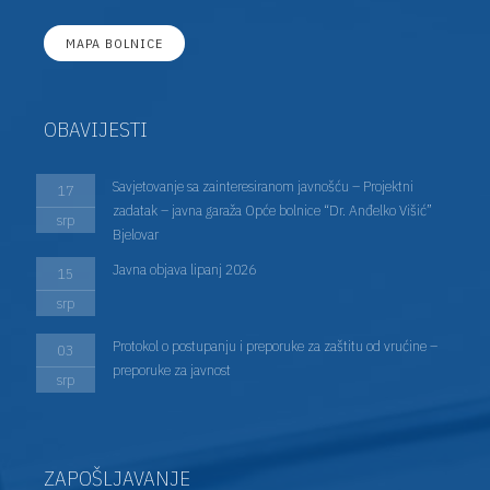
MAPA BOLNICE
OBAVIJESTI
Savjetovanje sa zainteresiranom javnošću – Projektni
17
zadatak – javna garaža Opće bolnice “Dr. Anđelko Višić”
srp
Bjelovar
Javna objava lipanj 2026
15
srp
Protokol o postupanju i preporuke za zaštitu od vrućine –
03
preporuke za javnost
srp
ZAPOŠLJAVANJE