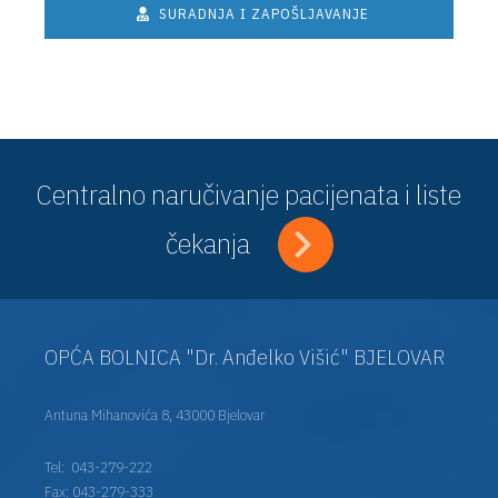
SURADNJA I ZAPOŠLJAVANJE
Centralno naručivanje pacijenata i liste
čekanja
OPĆA BOLNICA "Dr. Anđelko Višić" BJELOVAR
Antuna Mihanovića 8, 43000 Bjelovar
Tel:
043-279-222
Fax: 043-279-333