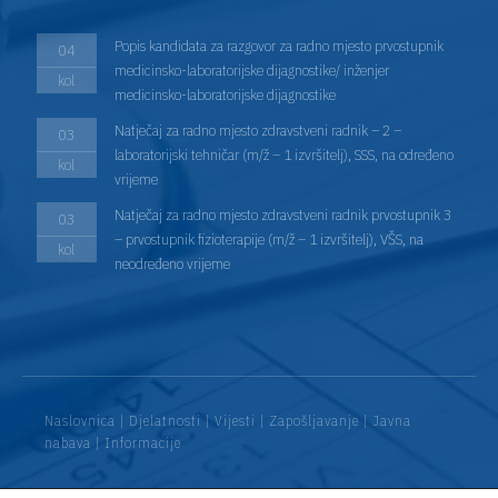
Popis kandidata za razgovor za radno mjesto prvostupnik
04
medicinsko-laboratorijske dijagnostike/ inženjer
kol
medicinsko-laboratorijske dijagnostike
Natječaj za radno mjesto zdravstveni radnik – 2 –
03
laboratorijski tehničar (m/ž – 1 izvršitelj), SSS, na određeno
kol
vrijeme
Natječaj za radno mjesto zdravstveni radnik prvostupnik 3
03
– prvostupnik fizioterapije (m/ž – 1 izvršitelj), VŠS, na
kol
neodređeno vrijeme
Naslovnica
|
Djelatnosti
|
Vijesti
|
Zapošljavanje
|
Javna
nabava
|
Informacije