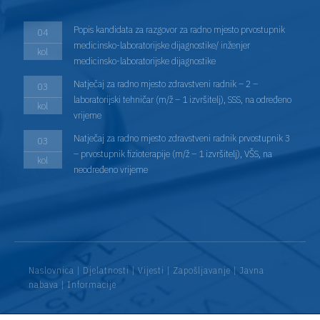
Popis kandidata za razgovor za radno mjesto prvostupnik
04
medicinsko-laboratorijske dijagnostike/ inženjer
kol
medicinsko-laboratorijske dijagnostike
Natječaj za radno mjesto zdravstveni radnik – 2 –
03
laboratorijski tehničar (m/ž – 1 izvršitelj), SSS, na određeno
kol
vrijeme
Natječaj za radno mjesto zdravstveni radnik prvostupnik 3
03
– prvostupnik fizioterapije (m/ž – 1 izvršitelj), VŠS, na
kol
neodređeno vrijeme
Naslovnica
|
Djelatnosti
|
Vijesti
|
Zapošljavanje
|
Javna
nabava
|
Informacije