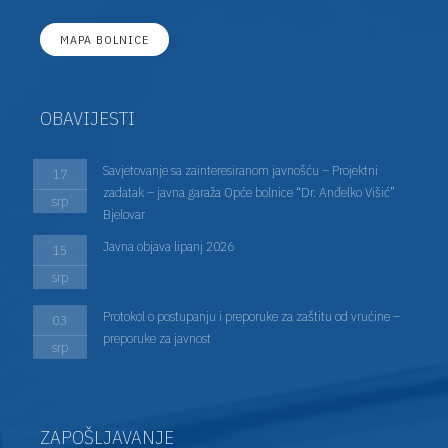
MAPA BOLNICE
OBAVIJESTI
Savjetovanje sa zainteresiranom javnošću – Projektni
17
zadatak – javna garaža Opće bolnice “Dr. Anđelko Višić”
srp
Bjelovar
Javna objava lipanj 2026
15
srp
Protokol o postupanju i preporuke za zaštitu od vrućine –
03
preporuke za javnost
srp
ZAPOŠLJAVANJE