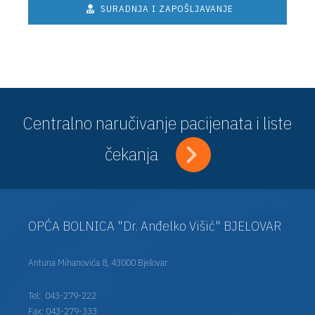
SURADNJA I ZAPOŠLJAVANJE
Centralno naručivanje pacijenata i liste
čekanja
OPĆA BOLNICA "Dr. Anđelko Višić" BJELOVAR
Antuna Mihanovića 8, 43000 Bjelovar
Tel:
043-279-222
Fax: 043-279-333