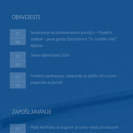
OBAVIJESTI
Savjetovanje sa zainteresiranom javnošću – Projektni
17
zadatak – javna garaža Opće bolnice “Dr. Anđelko Višić”
srp
Bjelovar
Javna objava lipanj 2026
15
srp
Protokol o postupanju i preporuke za zaštitu od vrućine –
03
preporuke za javnost
srp
ZAPOŠLJAVANJE
Popis kandidata za razgovor za radno mjesto prvostupnik
04