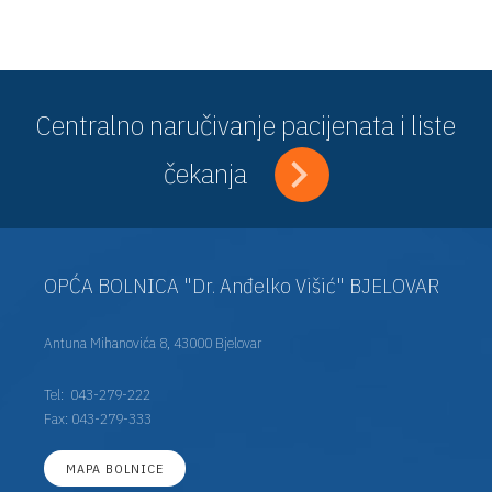
Centralno naručivanje pacijenata i liste
čekanja
OPĆA BOLNICA "Dr. Anđelko Višić" BJELOVAR
Antuna Mihanovića 8, 43000 Bjelovar
Tel:
043-279-222
Fax: 043-279-333
MAPA BOLNICE