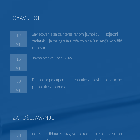
OBAVIJESTI
Savjetovanje sa zainteresiranom javnošću – Projektni
17
zadatak – javna garaža Opće bolnice “Dr. Anđelko Višić”
srp
Bjelovar
Javna objava lipanj 2026
15
srp
Protokol o postupanju i preporuke za zaštitu od vrućine –
03
preporuke za javnost
srp
ZAPOŠLJAVANJE
Popis kandidata za razgovor za radno mjesto prvostupnik
04