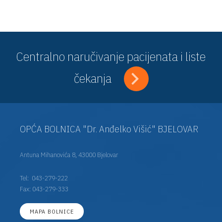
Centralno naručivanje pacijenata i liste
čekanja
OPĆA BOLNICA "Dr. Anđelko Višić" BJELOVAR
Antuna Mihanovića 8, 43000 Bjelovar
Tel:
043-279-222
Fax: 043-279-333
MAPA BOLNICE