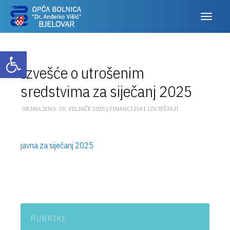
Otvori alatnu traku
Izvešće o utrošenim
sredstvima za siječanj 2025
OBJAVLJENO: 20. VELJAČE 2025 |
FINANCIJSKI IZVJEŠTAJI
javna za siječanj 2025
RUBRIKE