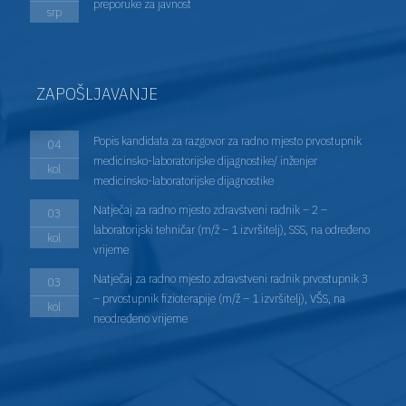
preporuke za javnost
srp
ZAPOŠLJAVANJE
Popis kandidata za razgovor za radno mjesto prvostupnik
04
medicinsko-laboratorijske dijagnostike/ inženjer
kol
medicinsko-laboratorijske dijagnostike
Natječaj za radno mjesto zdravstveni radnik – 2 –
03
laboratorijski tehničar (m/ž – 1 izvršitelj), SSS, na određeno
kol
vrijeme
Natječaj za radno mjesto zdravstveni radnik prvostupnik 3
03
– prvostupnik fizioterapije (m/ž – 1 izvršitelj), VŠS, na
kol
neodređeno vrijeme