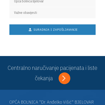
Opća bolnica Bjelovar
Važne obavijesti
SURADNJA I ZAPOŠLJAVANJE
Centralno naručivanje pacijenata i liste
čekanja
OPĆA BOLNICA "Dr. Anđelko Višić" BJELOVAR