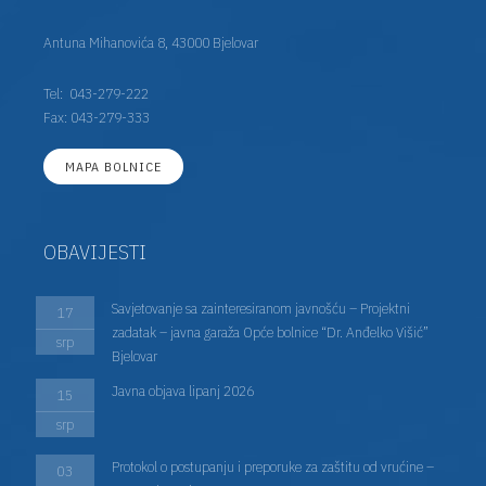
Antuna Mihanovića 8, 43000 Bjelovar
Tel:
043-279-222
Fax: 043-279-333
MAPA BOLNICE
OBAVIJESTI
Savjetovanje sa zainteresiranom javnošću – Projektni
17
zadatak – javna garaža Opće bolnice “Dr. Anđelko Višić”
srp
Bjelovar
Javna objava lipanj 2026
15
srp
Protokol o postupanju i preporuke za zaštitu od vrućine –
03