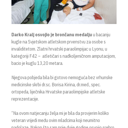
Darko Kralj osvojio je brončanu medalju
u bacanju
kugle na Svjetskom atletskom prvenstvu za osobe s
invaliditetom. Zlatni hrvatski paraolimpijac u Lyonu, u
kategoriji F42 – atletičari s nadkoljeničnom amputacijom,
bacio je kuglu 13,20 metara.
Njegova pobjeda bila bi gotovo nemoguća bez vrhunske
medicinske skrbi dr.sc. Borisa Kirina, dr.med., spec.
ortopeda, liječnika Hrvatske paraolimpijske atletske
reprezentacije.
“Na ovom natjecanju želja mi je bila da provjerim koliko
veteran vrijedi među ovim mladcima koji neumitno
nadolaze. Nakon što sam prije dvije godine osvojio srebro