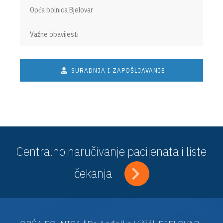
Opća bolnica Bjelovar
Važne obavijesti
SURADNJA I ZAPOŠLJAVANJE
Centralno naručivanje pacijenata i liste
čekanja