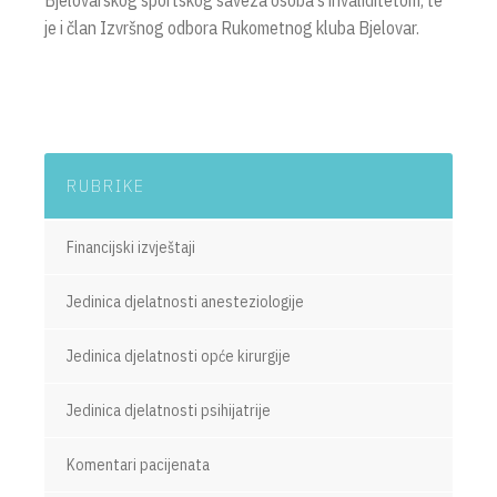
Bjelovarskog sportskog saveza osoba s invaliditetom, te
je i član Izvršnog odbora Rukometnog kluba Bjelovar.
RUBRIKE
Financijski izvještaji
Jedinica djelatnosti anesteziologije
Jedinica djelatnosti opće kirurgije
Jedinica djelatnosti psihijatrije
Komentari pacijenata