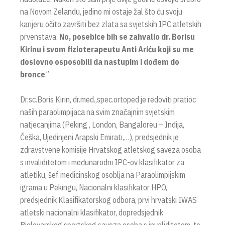
na Novom Zelandu, jedino mi ostaje žal što ću svoju
karijeru očito završiti bez zlata sa svjetskih IPC atletskih
prvenstava.
No, posebice bih se zahvalio dr. Borisu
Kirinu i svom fizioterapeutu Anti Ariću koji su me
doslovno osposobili da nastupim i dođem do
bronce
.”
Dr.sc.Boris Kirin, dr.med.,spec.ortoped je redoviti pratioc
naših paraolimpijaca na svim značajnim svjetskim
natjecanjima (Peking , London, Bangaloreu – Indija,
Češka, Ujedinjeni Arapski Emirati,…), predsjednik je
zdravstvene komisije Hrvatskog atletskog saveza osoba
s invaliditetom i međunarodni IPC-ov klasifikator za
atletiku, šef medicinskog osoblja na Paraolimpijskim
igrama u Pekingu, Nacionalni klasifikator HPO,
predsjednik Klasifikatorskog odbora, prvi hrvatski IWAS
atletski nacionalni klasifikator, dopredsjednik