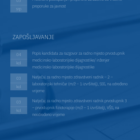
03
preporuke za javnost
srp
ZAPOŠLJAVANJE
Popis kandidata za razgovor za radno mjesto prvostupnik
04
medicinsko-laboratorijske dijagnostike/ inženjer
kol
medicinsko-laboratorijske dijagnostike
Natječaj za radno mjesto zdravstveni radnik – 2 –
03
laboratorijski tehničar (m/ž – 1 izvršitelj), SSS, na određeno
kol
vrijeme
Natječaj za radno mjesto zdravstveni radnik prvostupnik 3
03
– prvostupnik fizioterapije (m/ž – 1 izvršitelj), VŠS, na
kol
neodređeno vrijeme