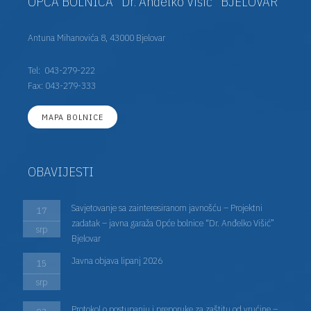
OPĆA BOLNICA "Dr. Anđelko Višić" BJELOVAR
Antuna Mihanovića 8, 43000 Bjelovar
Tel:
043-279-222
Fax: 043-279-333
MAPA BOLNICE
OBAVIJESTI
Savjetovanje sa zainteresiranom javnošću – Projektni
17
zadatak – javna garaža Opće bolnice “Dr. Anđelko Višić”
srp
Bjelovar
Javna objava lipanj 2026
15
srp
Protokol o postupanju i preporuke za zaštitu od vrućine –