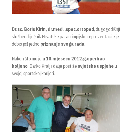
Dr.sc. Boris Kirin, dr.med. ,spec.ortoped
, dugogodišnji
službeni liječnik Hrvatske paraolimpijske reprezentacije je
dobio još jedno
priznanje svoga rada.
Nakon što mu je
u 10.mjesecu 2012.g.operirao
koljeno
, Darko Kralj i dalje postiže
svjetske uspjehe
u
svojoj sportskoj karijeri.