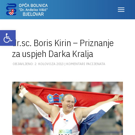
Otvori alatnu traku
dr.sc. Boris Kirin – Priznanje
za uspjeh Darka Kralja
OBJAVLJENO: 2. KOLOVOZA 2013 |
KOMENTARI PACIJENATA