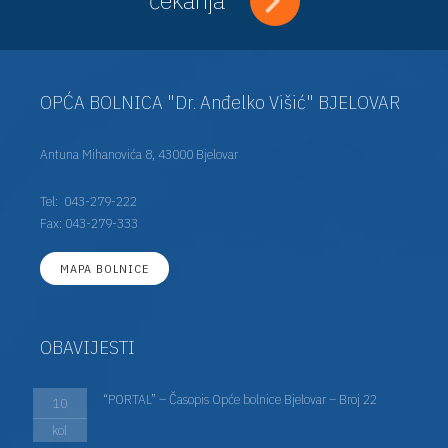
OPĆA BOLNICA "Dr. Anđelko Višić" BJELOVAR
Antuna Mihanovića 8, 43000 Bjelovar
Tel:
043-279-222
Fax: 043-279-333
MAPA BOLNICE
OBAVIJESTI
“PORTAL” – Časopis Opće bolnice Bjelovar – Broj 22
10
kol