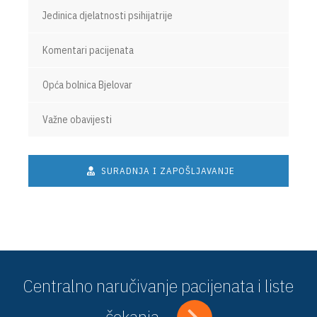
Jedinica djelatnosti psihijatrije
Komentari pacijenata
Opća bolnica Bjelovar
Važne obavijesti
SURADNJA I ZAPOŠLJAVANJE
Centralno naručivanje pacijenata i liste
čekanja