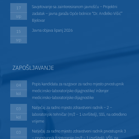
Savjetovanje sa zainteresiranom javnošću – Projektni
17
zadatak – javna garaža Opće bolnice “Dr. Anđelko Višić”
srp
Bjelovar
Javna objava lipanj 2026
15
srp
ZAPOŠLJAVANJE
Popis kandidata za razgovor za radno mjesto prvostupnik
04
medicinsko-laboratorijske dijagnostike/ inženjer
kol
medicinsko-laboratorijske dijagnostike
Natječaj za radno mjesto zdravstveni radnik – 2 –
03
laboratorijski tehničar (m/ž – 1 izvršitelj), SSS, na određeno
kol
vrijeme
Natječaj za radno mjesto zdravstveni radnik prvostupnik 3
03
– prvostupnik fizioterapije (m/ž – 1 izvršitelj), VŠS, na