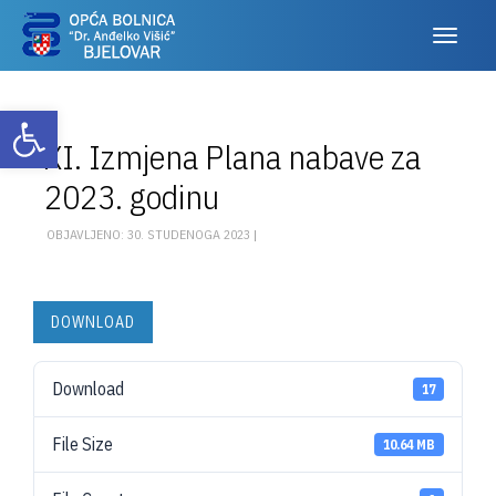
Otvori alatnu traku
XI. Izmjena Plana nabave za
2023. godinu
OBJAVLJENO: 30. STUDENOGA 2023 |
DOWNLOAD
Download
17
File Size
10.64 MB