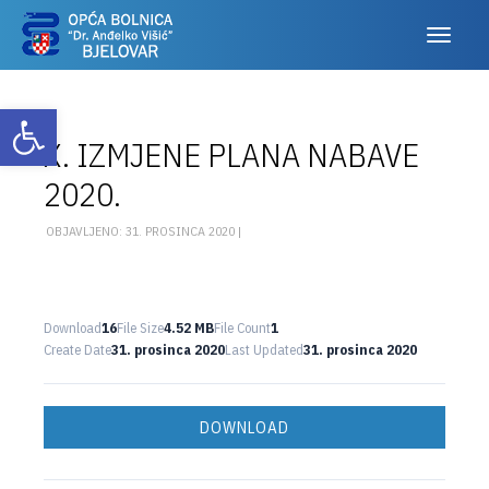
Otvori alatnu traku
X. IZMJENE PLANA NABAVE
2020.
OBJAVLJENO: 31. PROSINCA 2020 |
Download
16
File Size
4.52 MB
File Count
1
Create Date
31. prosinca 2020
Last Updated
31. prosinca 2020
DOWNLOAD