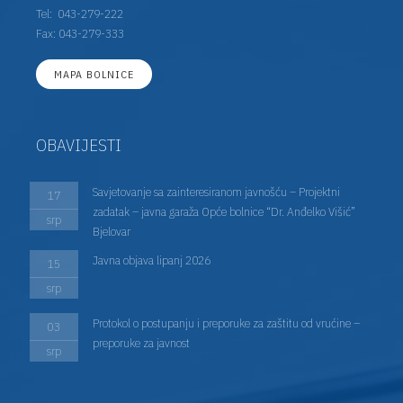
Tel:
043-279-222
Fax: 043-279-333
MAPA BOLNICE
OBAVIJESTI
Savjetovanje sa zainteresiranom javnošću – Projektni
17
zadatak – javna garaža Opće bolnice “Dr. Anđelko Višić”
srp
Bjelovar
Javna objava lipanj 2026
15
srp
Protokol o postupanju i preporuke za zaštitu od vrućine –
03
preporuke za javnost
srp