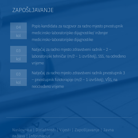
ZAPOŠLJAVANJE
Popis kandidata za razgovor za radno mjesto prvostupnik
04
medicinsko-laboratorijske dijagnostike/ inženjer
kol
medicinsko-laboratorijske dijagnostike
Natječaj za radno mjesto zdravstveni radnik – 2 –
03
laboratorijski tehničar (m/ž – 1 izvršitelj), SSS, na određeno
kol
vrijeme
Natječaj za radno mjesto zdravstveni radnik prvostupnik 3
03
– prvostupnik fizioterapije (m/ž – 1 izvršitelj), VŠS, na
kol
neodređeno vrijeme
Naslovnica
|
Djelatnosti
|
Vijesti
|
Zapošljavanje
|
Javna
nabava
|
Informacije