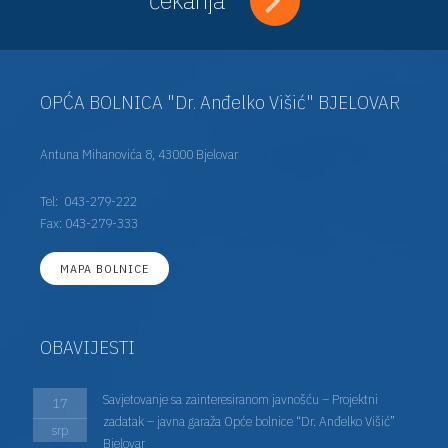
OPĆA BOLNICA "Dr. Anđelko Višić" BJELOVAR
Antuna Mihanovića 8, 43000 Bjelovar
Tel:
043-279-222
Fax: 043-279-333
MAPA BOLNICE
OBAVIJESTI
Savjetovanje sa zainteresiranom javnošću – Projektni
17
zadatak – javna garaža Opće bolnice “Dr. Anđelko Višić”
srp
Bjelovar