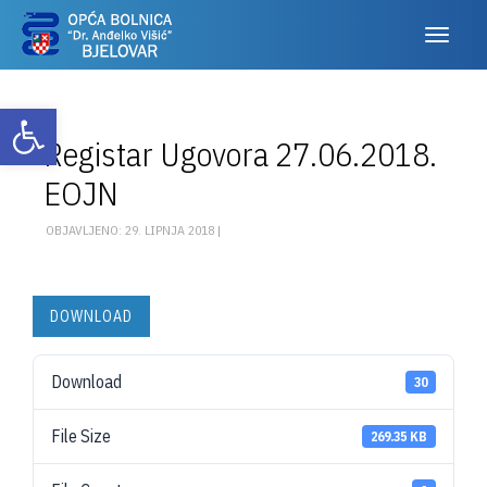
Otvori alatnu traku
Registar Ugovora 27.06.2018.
EOJN
OBJAVLJENO: 29. LIPNJA 2018 |
DOWNLOAD
Download
30
File Size
269.35 KB