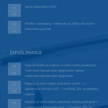
Javna objava lipanj 2026
15
srp
Protokol o postupanju i preporuke za zaštitu od vrućine –
03
preporuke za javnost
srp
ZAPOŠLJAVANJE
Popis kandidata za razgovor za radno mjesto prvostupnik
04
medicinsko-laboratorijske dijagnostike/ inženjer
kol
medicinsko-laboratorijske dijagnostike
Natječaj za radno mjesto zdravstveni radnik – 2 –
03
laboratorijski tehničar (m/ž – 1 izvršitelj), SSS, na određeno
kol
vrijeme
Natječaj za radno mjesto zdravstveni radnik prvostupnik 3
03
– prvostupnik fizioterapije (m/ž – 1 izvršitelj), VŠS, na