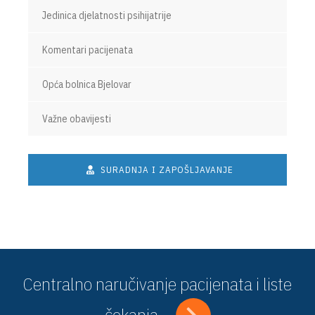
Jedinica djelatnosti psihijatrije
Komentari pacijenata
Opća bolnica Bjelovar
Važne obavijesti
SURADNJA I ZAPOŠLJAVANJE
Centralno naručivanje pacijenata i liste
čekanja