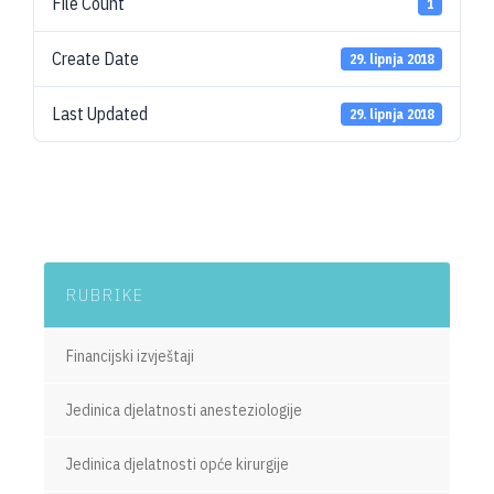
File Count
1
Create Date
29. lipnja 2018
Last Updated
29. lipnja 2018
RUBRIKE
Financijski izvještaji
Jedinica djelatnosti anesteziologije
Jedinica djelatnosti opće kirurgije