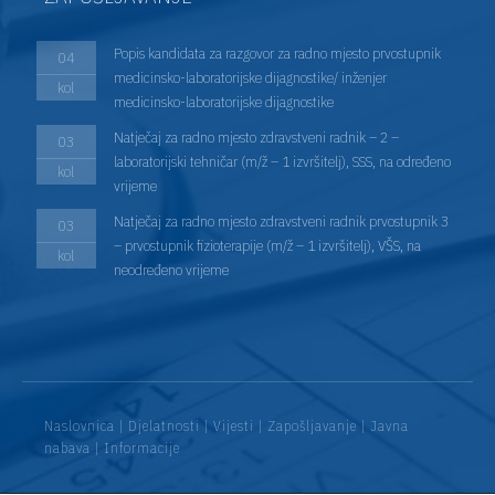
Popis kandidata za razgovor za radno mjesto prvostupnik
04
medicinsko-laboratorijske dijagnostike/ inženjer
kol
medicinsko-laboratorijske dijagnostike
Natječaj za radno mjesto zdravstveni radnik – 2 –
03
laboratorijski tehničar (m/ž – 1 izvršitelj), SSS, na određeno
kol
vrijeme
Natječaj za radno mjesto zdravstveni radnik prvostupnik 3
03
– prvostupnik fizioterapije (m/ž – 1 izvršitelj), VŠS, na
kol
neodređeno vrijeme
Naslovnica
|
Djelatnosti
|
Vijesti
|
Zapošljavanje
|
Javna
nabava
|
Informacije