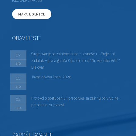
Fax: 043-279-333
MAPA BOLNICE
OBAVIJESTI
Savjetovanje sa zainteresiranom javnošću – Projektni
17
zadatak – javna garaža Opće bolnice “Dr. Anđelko Višić”
srp
Bjelovar
Javna objava lipanj 2026
15
srp
Protokol o postupanju i preporuke za zaštitu od vrućine –
03
preporuke za javnost
srp
ZAPOŠLJAVANJE