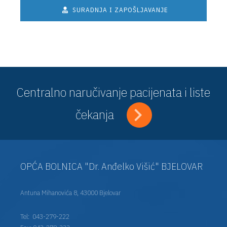
SURADNJA I ZAPOŠLJAVANJE
Centralno naručivanje pacijenata i liste
čekanja
OPĆA BOLNICA "Dr. Anđelko Višić" BJELOVAR
Antuna Mihanovića 8, 43000 Bjelovar
Tel:
043-279-222