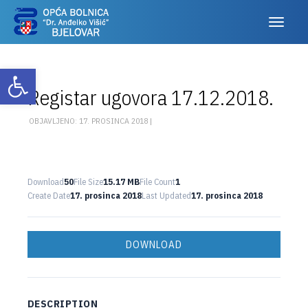
Otvori alatnu traku
Registar ugovora 17.12.2018.
OBJAVLJENO: 17. PROSINCA 2018 |
Download
50
File Size
15.17 MB
File Count
1
Create Date
17. prosinca 2018
Last Updated
17. prosinca 2018
DOWNLOAD
DESCRIPTION