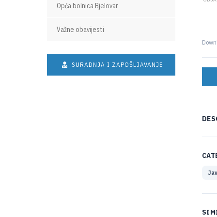
Opća bolnica Bjelovar
Važne obavijesti
Down
SURADNJA I ZAPOŠLJAVANJE
DES
CAT
Jav
SIM