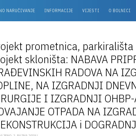
NO NARUČIVANJE
INFORMACIJE
VIJESTI
O BOLNICI
ojekt prometnica, parkirališta 
rojekt skloništa: NABAVA PRI
RAĐEVINSKIH RADOVA NA IZG
OPLINE, NA IZGRADNJI DNEV
IRURGIJE I IZGRADNJI OHBP-
DVAJANJE OTPADA NA IZGRA
REKONSTRUKCIJA i DOGRADNJ
LJENO: 2. RUJNA 2019 |