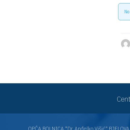
No
Cent
OPĆA BOLNICA "Dr. Anđelko Višić" BJELOV