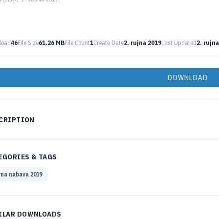
load
46
File Size
61.26 MB
File Count
1
Create Date
2. rujna 2019
Last Updated
2. rujn
DOWNLOAD
CRIPTION
EGORIES & TAGS
na nabava 2019
ILAR DOWNLOADS