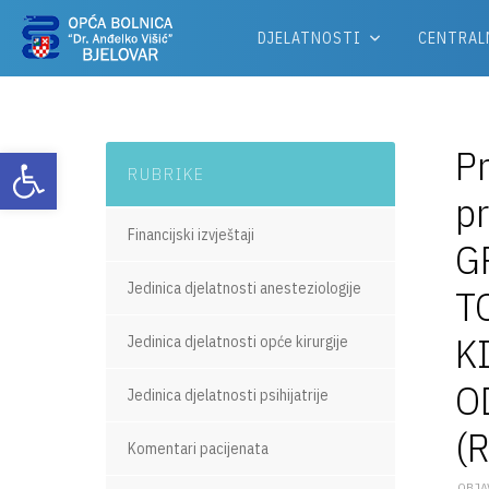
DJELATNOSTI
CENTRAL
Pr
Otvori alatnu traku
RUBRIKE
p
Financijski izvještaji
G
Jedinica djelatnosti anesteziologije
T
K
Jedinica djelatnosti opće kirurgije
O
Jedinica djelatnosti psihijatrije
(
Komentari pacijenata
OBJAV