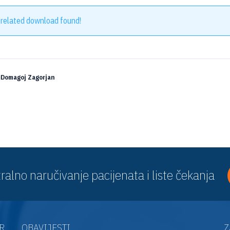
 related download found!
Domagoj Zagorjan
ralno naručivanje pacijenata i liste čekanja
AR
OBAVIJESTI
Z