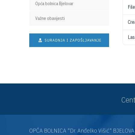
Opća bolnica Bjelovar
Fil
Važne obavijesti
Cre
Las
SURADNJA I ZAPOŠLJAVANJE
Cent
OPĆA BOLNICA "Dr. Anđelko Višić" BJELOV