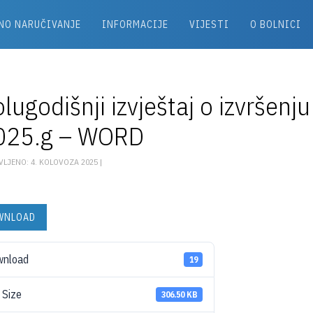
NO NARUČIVANJE
INFORMACIJE
VIJESTI
O BOLNICI
lugodišnji izvještaj o izvršenj
025.g – WORD
VLJENO: 4. KOLOVOZA 2025 |
WNLOAD
wnload
19
e Size
306.50 KB