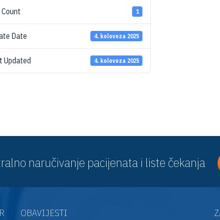
e Count
1
ate Date
4. kolovoza 2025
t Updated
4. kolovoza 2025
ralno naručivanje pacijenata i liste čekanja
AR
OBAVIJESTI
Z