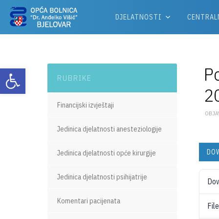
DJELATNOSTI
CENTRAL
Po
Otvori alatnu traku
RUBRIKE
2
Financijski izvještaji
OBJA
Jedinica djelatnosti anesteziologije
DO
Jedinica djelatnosti opće kirurgije
Jedinica djelatnosti psihijatrije
Do
Komentari pacijenata
Fil