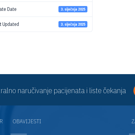
ate Date
3. siječnja 2025
t Updated
3. siječnja 2025
ralno naručivanje pacijenata i liste čekanja
AR
OBAVIJESTI
Z