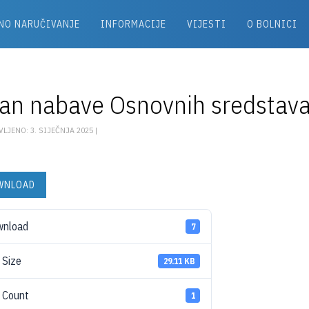
NO NARUČIVANJE
INFORMACIJE
VIJESTI
O BOLNICI
lan nabave Osnovnih sredstava
LJENO: 3. SIJEČNJA 2025 |
WNLOAD
wnload
7
e Size
29.11 KB
e Count
1