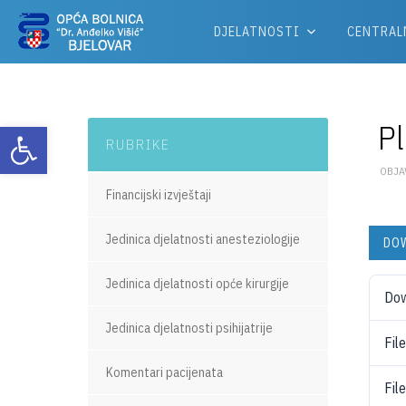
DJELATNOSTI
CENTRAL
P
Otvori alatnu traku
RUBRIKE
OBJAV
Financijski izvještaji
Jedinica djelatnosti anesteziologije
DO
Jedinica djelatnosti opće kirurgije
Do
Jedinica djelatnosti psihijatrije
Fil
Komentari pacijenata
Fil