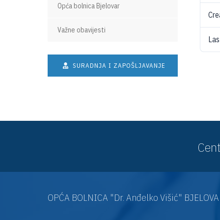
Opća bolnica Bjelovar
Cre
Važne obavijesti
Las
SURADNJA I ZAPOŠLJAVANJE
Cent
OPĆA BOLNICA "Dr. Anđelko Višić" BJELOV