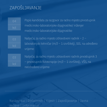
ZAPOŠLJAVANJE
Popis kandidata za razgovor za radno mjesto prvostupnik
04
medicinsko-laboratorijske dijagnostike/ inženjer
kol
medicinsko-laboratorijske dijagnostike
Natječaj za radno mjesto zdravstveni radnik – 2 –
03
laboratorijski tehničar (m/ž – 1 izvršitelj), SSS, na određeno
kol
vrijeme
Natječaj za radno mjesto zdravstveni radnik prvostupnik 3
03
– prvostupnik fizioterapije (m/ž – 1 izvršitelj), VŠS, na
kol
neodređeno vrijeme
Naslovnica
|
Djelatnosti
|
Vijesti
|
Zapošljavanje
|
Javna
nabava
|
Informacije