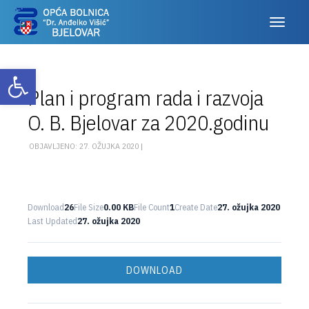
Otvori alatnu traku
Plan i program rada i razvoja
O. B. Bjelovar za 2020.godinu
OBJAVLJENO: 27. OŽUJKA 2020 |
Download
26
File Size
0.00 KB
File Count
1
Create Date
27. ožujka 2020
Last Updated
27. ožujka 2020
DOWNLOAD