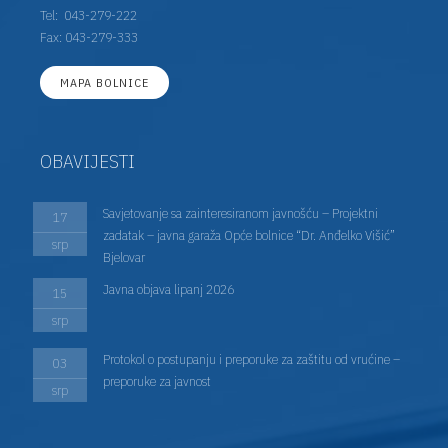
Tel:
043-279-222
Fax: 043-279-333
MAPA BOLNICE
OBAVIJESTI
Savjetovanje sa zainteresiranom javnošću – Projektni
17
zadatak – javna garaža Opće bolnice “Dr. Anđelko Višić”
srp
Bjelovar
Javna objava lipanj 2026
15
srp
Protokol o postupanju i preporuke za zaštitu od vrućine –
03
preporuke za javnost
srp