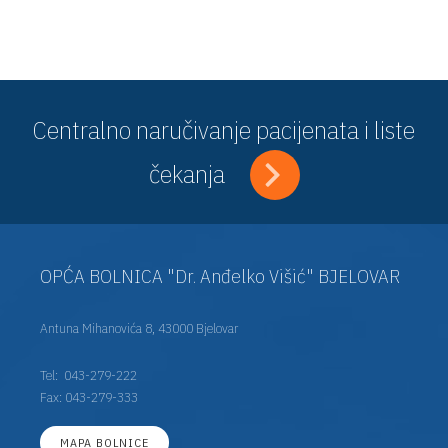
Centralno naručivanje pacijenata i liste
čekanja
OPĆA BOLNICA "Dr. Anđelko Višić" BJELOVAR
Antuna Mihanovića 8, 43000 Bjelovar
Tel:
043-279-222
Fax: 043-279-333
MAPA BOLNICE