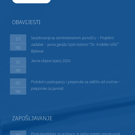
OBAVIJESTI
Savjetovanje sa zainteresiranom javnošću – Projektni
17
zadatak – javna garaža Opće bolnice “Dr. Anđelko Višić”
srp
Bjelovar
Javna objava lipanj 2026
15
srp
Protokol o postupanju i preporuke za zaštitu od vrućine –
03
preporuke za javnost
srp
ZAPOŠLJAVANJE
Popis kandidata za razgovor za radno mjesto prvostupnik