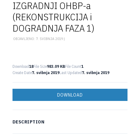
IZGRADNJI OHBP-a
(REKONSTRUKCIJA i
DOGRADNJA FAZA 1)
OBJAVLJENO: 7. SVIBNJA 2019 |
Download
18
File Size
983.09 KB
File Count
1
Create Date
7. svibnja 2019
Last Updated
7. svibnja 2019
DOWNLOAD
DESCRIPTION