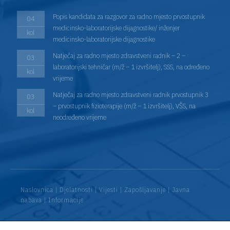
Popis kandidata za razgovor za radno mjesto prvostupnik
04
medicinsko-laboratorijske dijagnostike/ inženjer
kol
medicinsko-laboratorijske dijagnostike
Natječaj za radno mjesto zdravstveni radnik – 2 –
03
laboratorijski tehničar (m/ž – 1 izvršitelj), SSS, na određeno
kol
vrijeme
Natječaj za radno mjesto zdravstveni radnik prvostupnik 3
03
– prvostupnik fizioterapije (m/ž – 1 izvršitelj), VŠS, na
kol
neodređeno vrijeme
Naslovnica
|
Djelatnosti
|
Vijesti
|
Zapošljavanje
|
Javna
nabava
|
Informacije