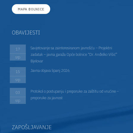
MAPA BOLNICE
OBAVIJESTI
Savjetovanje sa zainteresiranom javnošću – Projektni
17
zadatak – javna garaža Opće bolnice “Dr. Anđelko Višić”
srp
Bjelovar
Javna objava lipanj 2026
15
srp
Protokol o postupanju i preporuke za zaštitu od vrućine –
03
preporuke za javnost
srp
ZAPOŠLJAVANJE