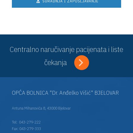
SURADNJA I ZAPOŠLJAVANJE
Centralno naručivanje pacijenata i liste
čekanja
OPĆA BOLNICA "Dr. Anđelko Višić" BJELOVAR
Antuna Mihanovića 8, 43000 Bjelovar
Tel:
043-279-222
Fax: 043-279-333