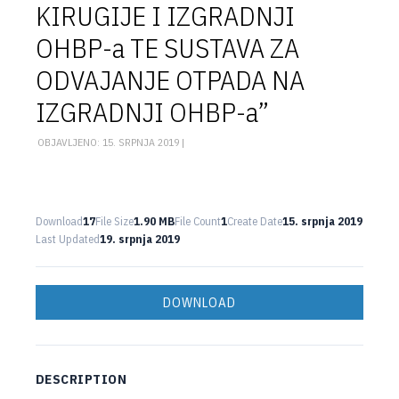
KIRUGIJE I IZGRADNJI
OHBP-a TE SUSTAVA ZA
ODVAJANJE OTPADA NA
IZGRADNJI OHBP-a”
OBJAVLJENO: 15. SRPNJA 2019 |
Download
17
File Size
1.90 MB
File Count
1
Create Date
15. srpnja 2019
Last Updated
19. srpnja 2019
DOWNLOAD
DESCRIPTION