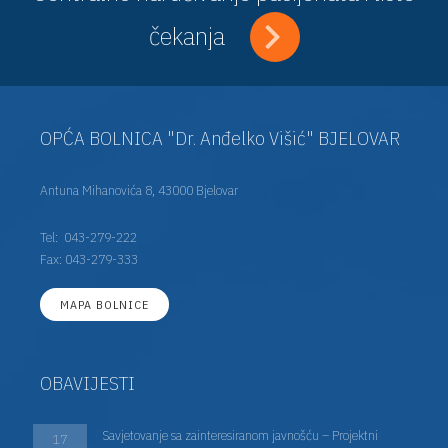
čekanja
OPĆA BOLNICA "Dr. Anđelko Višić" BJELOVAR
Antuna Mihanovića 8, 43000 Bjelovar
Tel:
043-279-222
Fax: 043-279-333
MAPA BOLNICE
OBAVIJESTI
Savjetovanje sa zainteresiranom javnošću – Projektni
17