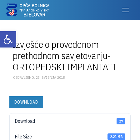
Otvori alatnu traku
Izvješće o provedenom
prethodnom savjetovanju-
ORTOPEDSKI IMPLANTATI
OBJAVLJENO: 23. SVIBNJA 2018 |
DOWNLOAD
Download
27
File Size
2.21 MB