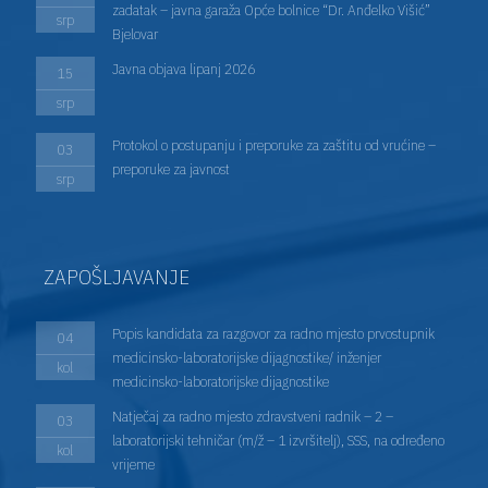
zadatak – javna garaža Opće bolnice “Dr. Anđelko Višić”
srp
Bjelovar
Javna objava lipanj 2026
15
srp
Protokol o postupanju i preporuke za zaštitu od vrućine –
03
preporuke za javnost
srp
ZAPOŠLJAVANJE
Popis kandidata za razgovor za radno mjesto prvostupnik
04
medicinsko-laboratorijske dijagnostike/ inženjer
kol
medicinsko-laboratorijske dijagnostike
Natječaj za radno mjesto zdravstveni radnik – 2 –
03
laboratorijski tehničar (m/ž – 1 izvršitelj), SSS, na određeno
kol
vrijeme