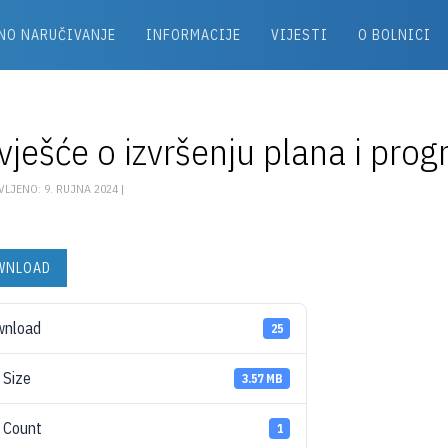
NO NARUČIVANJE
INFORMACIJE
VIJESTI
O BOLNICI
vješće o izvršenju plana i pro
LJENO: 9. RUJNA 2024 |
WNLOAD
wnload
25
e Size
3.57 MB
e Count
1