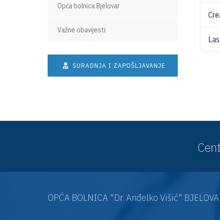
Opća bolnica Bjelovar
Cre
Važne obavijesti
Las
SURADNJA I ZAPOŠLJAVANJE
Cent
OPĆA BOLNICA "Dr. Anđelko Višić" BJELOV