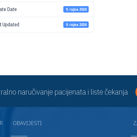
ate Date
9. rujna 2024
t Updated
9. rujna 2024
ralno naručivanje pacijenata i liste čekanja
AR
OBAVIJESTI
Z