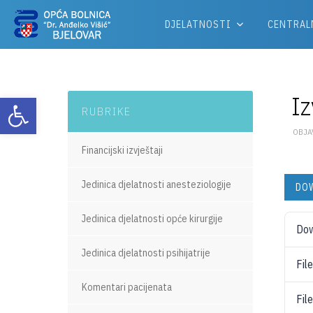
DJELATNOSTI
CENTRAL
Iz
Otvori alatnu traku
RUBRIKE
OBJAV
Financijski izvještaji
Jedinica djelatnosti anesteziologije
DO
Jedinica djelatnosti opće kirurgije
Do
Jedinica djelatnosti psihijatrije
Fil
Komentari pacijenata
Fil