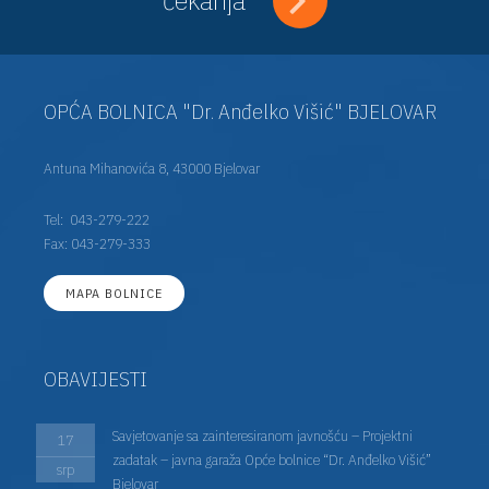
OPĆA BOLNICA "Dr. Anđelko Višić" BJELOVAR
Antuna Mihanovića 8, 43000 Bjelovar
Tel:
043-279-222
Fax: 043-279-333
MAPA BOLNICE
OBAVIJESTI
Savjetovanje sa zainteresiranom javnošću – Projektni
17
zadatak – javna garaža Opće bolnice “Dr. Anđelko Višić”
srp
Bjelovar