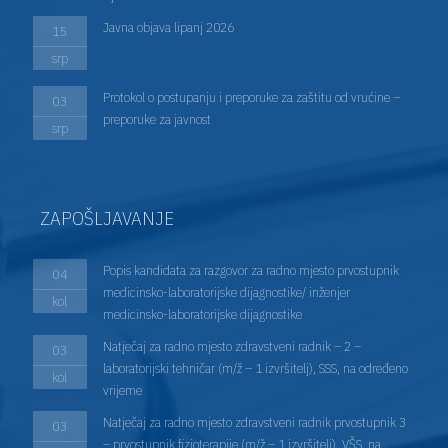
Javna objava lipanj 2026
15
srp
Protokol o postupanju i preporuke za zaštitu od vrućine –
03
preporuke za javnost
srp
ZAPOŠLJAVANJE
Popis kandidata za razgovor za radno mjesto prvostupnik
04
medicinsko-laboratorijske dijagnostike/ inženjer
kol
medicinsko-laboratorijske dijagnostike
Natječaj za radno mjesto zdravstveni radnik – 2 –
03
laboratorijski tehničar (m/ž – 1 izvršitelj), SSS, na određeno
kol
vrijeme
Natječaj za radno mjesto zdravstveni radnik prvostupnik 3
03
– prvostupnik fizioterapije (m/ž – 1 izvršitelj), VŠS, na