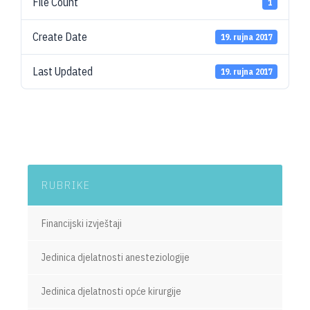
File Count
1
Create Date
19. rujna 2017
Last Updated
19. rujna 2017
RUBRIKE
Financijski izvještaji
Jedinica djelatnosti anesteziologije
Jedinica djelatnosti opće kirurgije