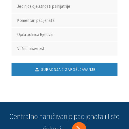
Jedinica djelatnosti psihijatrije
Komentari pacijenata
Opća bolnica Bjelovar
Važne obavijesti
SURADNJA I ZAPOŠLJAVANJE
Centralno naručivanje pacijenata i liste
čekanja