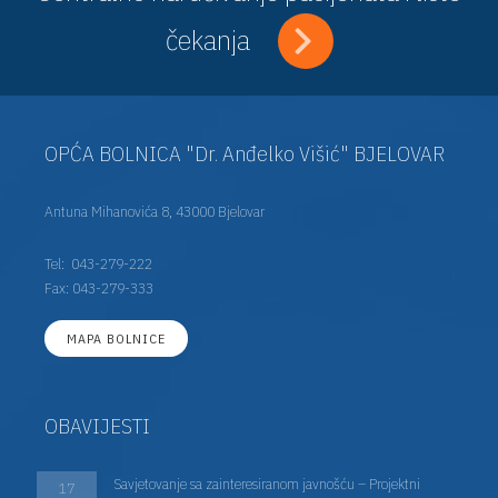
čekanja
OPĆA BOLNICA "Dr. Anđelko Višić" BJELOVAR
Antuna Mihanovića 8, 43000 Bjelovar
Tel:
043-279-222
Fax: 043-279-333
MAPA BOLNICE
OBAVIJESTI
Savjetovanje sa zainteresiranom javnošću – Projektni
17