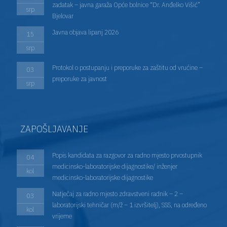
zadatak – javna garaža Opće bolnice “Dr. Anđelko Višić”
srp
Bjelovar
Javna objava lipanj 2026
15
srp
Protokol o postupanju i preporuke za zaštitu od vrućine –
03
preporuke za javnost
srp
ZAPOŠLJAVANJE
Popis kandidata za razgovor za radno mjesto prvostupnik
04
medicinsko-laboratorijske dijagnostike/ inženjer
kol
medicinsko-laboratorijske dijagnostike
Natječaj za radno mjesto zdravstveni radnik – 2 –
03
laboratorijski tehničar (m/ž – 1 izvršitelj), SSS, na određeno
kol
vrijeme