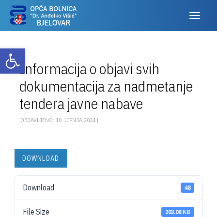
Otvori alatnu traku
Informacija o objavi svih
dokumentacija za nadmetanje
tendera javne nabave
OBJAVLJENO: 10. LIPNJA 2024 |
DOWNLOAD
Download
48
File Size
203.08 KB