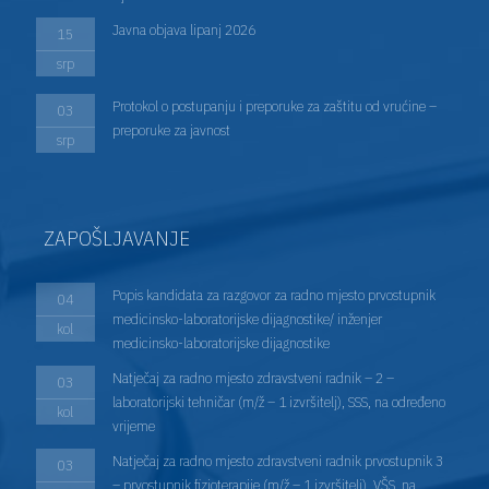
Javna objava lipanj 2026
15
srp
Protokol o postupanju i preporuke za zaštitu od vrućine –
03
preporuke za javnost
srp
ZAPOŠLJAVANJE
Popis kandidata za razgovor za radno mjesto prvostupnik
04
medicinsko-laboratorijske dijagnostike/ inženjer
kol
medicinsko-laboratorijske dijagnostike
Natječaj za radno mjesto zdravstveni radnik – 2 –
03
laboratorijski tehničar (m/ž – 1 izvršitelj), SSS, na određeno
kol
vrijeme
Natječaj za radno mjesto zdravstveni radnik prvostupnik 3
03
– prvostupnik fizioterapije (m/ž – 1 izvršitelj), VŠS, na