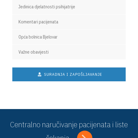
Jedinica djelatnosti psihijatrije
Komentari pacijenata
Opća bolnica Bjelovar
Važne obavijesti
SURADNJA I ZAPOŠLJAVANJE
Centralno naručivanje pacijenata i liste
čekanja