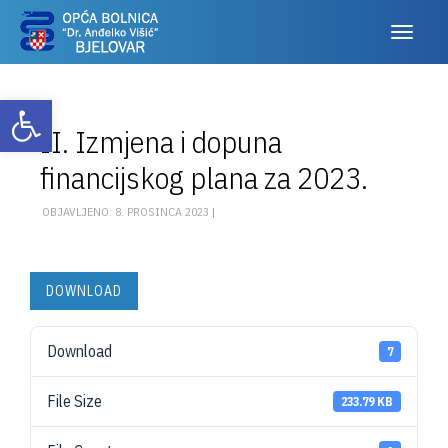
Otvori alatnu traku
II. Izmjena i dopuna
financijskog plana za 2023.
OBJAVLJENO: 8. PROSINCA 2023 |
DOWNLOAD
Download
7
File Size
233.79 KB