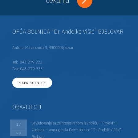
OPĆA BOLNICA "Dr. Anđelko Višić" BJELOVAR
Antuna Mihanovića 8, 43000 Bjelovar
Tel:
043-279-222
Fax: 043-279-333
MAPA BOLNICE
OBAVIJESTI
Savjetovanje sa zainteresiranom javnošću – Projektni
17
zadatak – javna garaža Opće bolnice “Dr. Anđelko Višić”
srp
Bjelovar