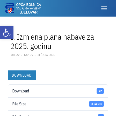
Otvori alatnu traku
I. Izmjena plana nabave za
2025. godinu
OBJAVLJENO: 29. SIJEČNJA 2025 |
DOWNLOAD
Download
42
File Size
3.54 MB