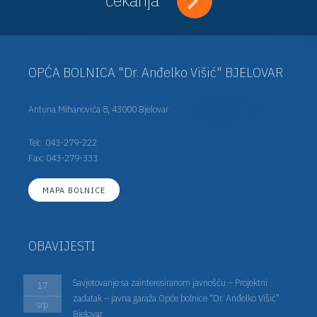
OPĆA BOLNICA "Dr. Anđelko Višić" BJELOVAR
Antuna Mihanovića 8, 43000 Bjelovar
Tel:
043-279-222
Fax: 043-279-333
MAPA BOLNICE
OBAVIJESTI
Savjetovanje sa zainteresiranom javnošću – Projektni
17
zadatak – javna garaža Opće bolnice “Dr. Anđelko Višić”
srp
Bjelovar