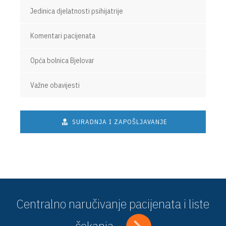
Jedinica djelatnosti psihijatrije
Komentari pacijenata
Opća bolnica Bjelovar
Važne obavijesti
SURADNJA I ZAPOŠLJAVANJE
Centralno naručivanje pacijenata i liste
čekanja