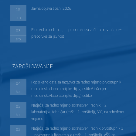
Javna objava lipanj 2026
15
srp
Protokol o postupanju i preporuke za zaštitu od vrućine –
03
preporuke za javnost
srp
ZAPOŠLJAVANJE
Popis kandidata za razgovor za radno mjesto prvostupnik
04
medicinsko-laboratorijske dijagnostike/ inženjer
kol
medicinsko-laboratorijske dijagnostike
Natječaj za radno mjesto zdravstveni radnik – 2 –
03
laboratorijski tehničar (m/ž – 1 izvršitelj), SSS, na određeno
kol
vrijeme
Natječaj za radno mjesto zdravstveni radnik prvostupnik 3
03
– prvostupnik fizioterapije (m/ž – 1 izvršitelj), VŠS, na