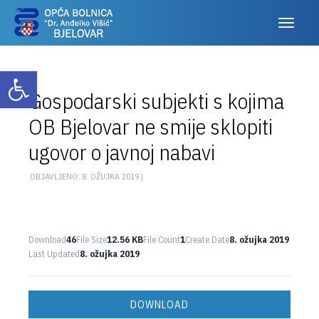
Otvori alatnu traku
Gospodarski subjekti s kojima
OB Bjelovar ne smije sklopiti
ugovor o javnoj nabavi
OBJAVLJENO: 8. OŽUJKA 2019 |
Download
46
File Size
12.56 KB
File Count
1
Create Date
8. ožujka 2019
Last Updated
8. ožujka 2019
DOWNLOAD