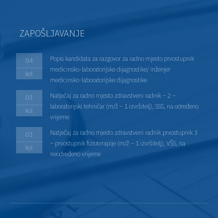
ZAPOŠLJAVANJE
Popis kandidata za razgovor za radno mjesto prvostupnik
04
medicinsko-laboratorijske dijagnostike/ inženjer
kol
medicinsko-laboratorijske dijagnostike
Natječaj za radno mjesto zdravstveni radnik – 2 –
03
laboratorijski tehničar (m/ž – 1 izvršitelj), SSS, na određeno
kol
vrijeme
Natječaj za radno mjesto zdravstveni radnik prvostupnik 3
03
– prvostupnik fizioterapije (m/ž – 1 izvršitelj), VŠS, na
kol
neodređeno vrijeme