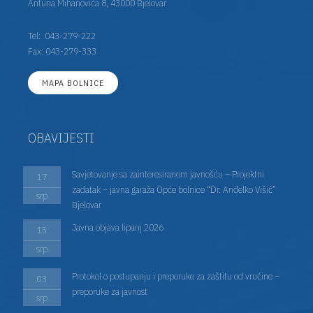
Antuna Mihanovića 8, 43000 Bjelovar
Tel:
043-279-222
Fax: 043-279-333
MAPA BOLNICE
OBAVIJESTI
Savjetovanje sa zainteresiranom javnošću – Projektni
17
zadatak – javna garaža Opće bolnice “Dr. Anđelko Višić”
srp
Bjelovar
Javna objava lipanj 2026
15
srp
Protokol o postupanju i preporuke za zaštitu od vrućine –
03
preporuke za javnost
srp