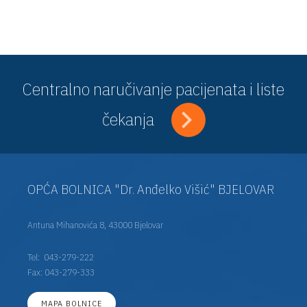
Centralno naručivanje pacijenata i liste
čekanja
OPĆA BOLNICA "Dr. Anđelko Višić" BJELOVAR
Antuna Mihanovića 8, 43000 Bjelovar
Tel:
043-279-222
Fax: 043-279-333
MAPA BOLNICE