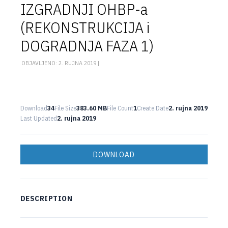
IZGRADNJI OHBP-a
(REKONSTRUKCIJA i
DOGRADNJA FAZA 1)
OBJAVLJENO: 2. RUJNA 2019 |
Download
34
File Size
383.60 MB
File Count
1
Create Date
2. rujna 2019
Last Updated
2. rujna 2019
DOWNLOAD
DESCRIPTION