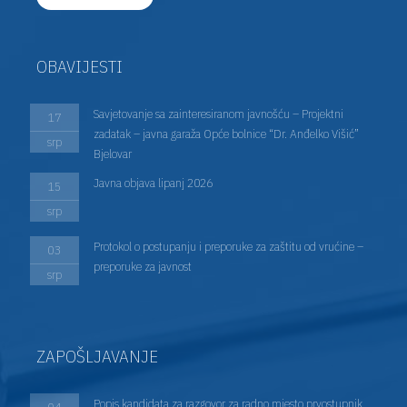
OBAVIJESTI
Savjetovanje sa zainteresiranom javnošću – Projektni
17
zadatak – javna garaža Opće bolnice “Dr. Anđelko Višić”
srp
Bjelovar
Javna objava lipanj 2026
15
srp
Protokol o postupanju i preporuke za zaštitu od vrućine –
03
preporuke za javnost
srp
ZAPOŠLJAVANJE
Popis kandidata za razgovor za radno mjesto prvostupnik