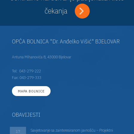
čekanja
OPĆA BOLNICA "Dr. Anđelko Višić" BJELOVAR
Antuna Mihanovića 8, 43000 Bjelovar
Tel:
043-279-222
Fax: 043-279-333
MAPA BOLNICE
OBAVIJESTI
Savjetovanje sa zainteresiranom javnošću – Projektni
17