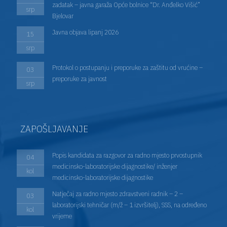
zadatak – javna garaža Opće bolnice “Dr. Anđelko Višić”
srp
Bjelovar
Javna objava lipanj 2026
15
srp
Protokol o postupanju i preporuke za zaštitu od vrućine –
03
preporuke za javnost
srp
ZAPOŠLJAVANJE
Popis kandidata za razgovor za radno mjesto prvostupnik
04
medicinsko-laboratorijske dijagnostike/ inženjer
kol
medicinsko-laboratorijske dijagnostike
Natječaj za radno mjesto zdravstveni radnik – 2 –
03
laboratorijski tehničar (m/ž – 1 izvršitelj), SSS, na određeno
kol
vrijeme