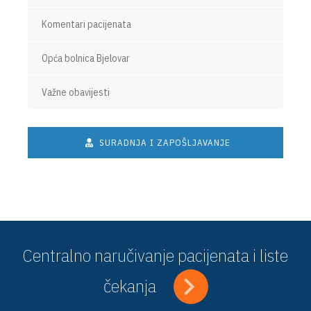
Komentari pacijenata
Opća bolnica Bjelovar
Važne obavijesti
SURADNJA I ZAPOŠLJAVANJE
Centralno naručivanje pacijenata i liste
čekanja