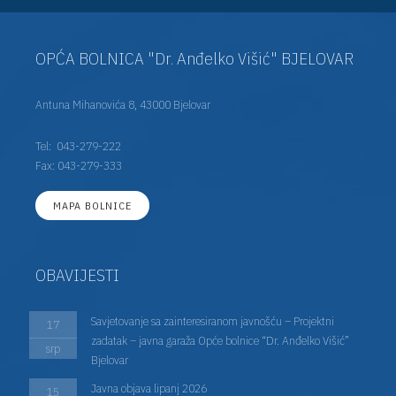
OPĆA BOLNICA "Dr. Anđelko Višić" BJELOVAR
Antuna Mihanovića 8, 43000 Bjelovar
Tel:
043-279-222
Fax: 043-279-333
MAPA BOLNICE
OBAVIJESTI
Savjetovanje sa zainteresiranom javnošću – Projektni
17
zadatak – javna garaža Opće bolnice “Dr. Anđelko Višić”
srp
Bjelovar
Javna objava lipanj 2026
15