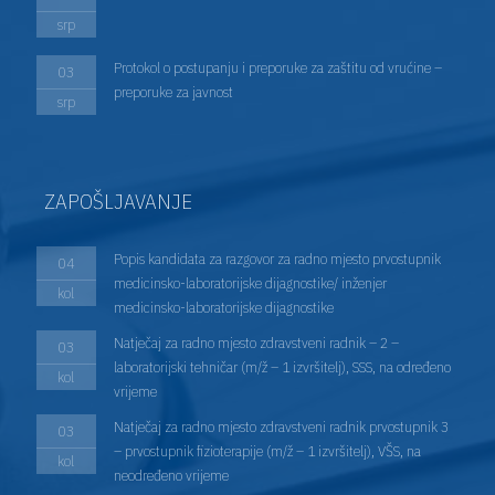
srp
Protokol o postupanju i preporuke za zaštitu od vrućine –
03
preporuke za javnost
srp
ZAPOŠLJAVANJE
Popis kandidata za razgovor za radno mjesto prvostupnik
04
medicinsko-laboratorijske dijagnostike/ inženjer
kol
medicinsko-laboratorijske dijagnostike
Natječaj za radno mjesto zdravstveni radnik – 2 –
03
laboratorijski tehničar (m/ž – 1 izvršitelj), SSS, na određeno
kol
vrijeme
Natječaj za radno mjesto zdravstveni radnik prvostupnik 3
03
– prvostupnik fizioterapije (m/ž – 1 izvršitelj), VŠS, na
kol
neodređeno vrijeme