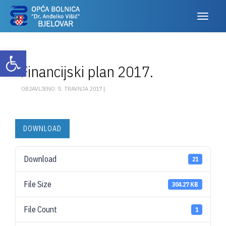
Otvori alatnu traku
Financijski plan 2017.
OBJAVLJENO: 5. TRAVNJA 2017 |
DOWNLOAD
Download
21
File Size
304.27 KB
File Count
1