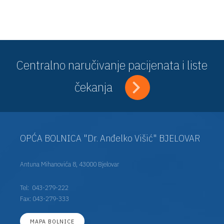
Centralno naručivanje pacijenata i liste
čekanja
OPĆA BOLNICA "Dr. Anđelko Višić" BJELOVAR
Antuna Mihanovića 8, 43000 Bjelovar
Tel:
043-279-222
Fax: 043-279-333
MAPA BOLNICE