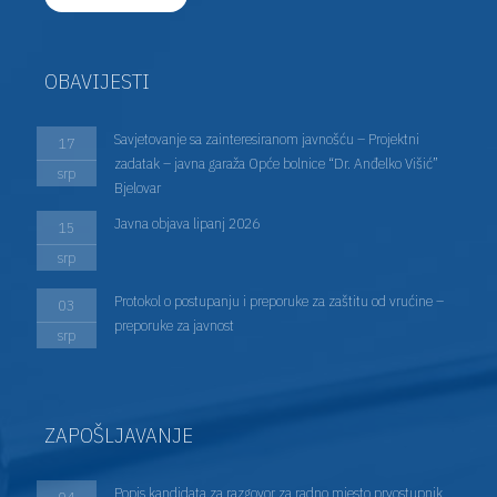
OBAVIJESTI
Savjetovanje sa zainteresiranom javnošću – Projektni
17
zadatak – javna garaža Opće bolnice “Dr. Anđelko Višić”
srp
Bjelovar
Javna objava lipanj 2026
15
srp
Protokol o postupanju i preporuke za zaštitu od vrućine –
03
preporuke za javnost
srp
ZAPOŠLJAVANJE
Popis kandidata za razgovor za radno mjesto prvostupnik