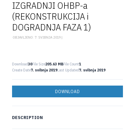
IZGRADNJI OHBP-a
(REKONSTRUKCIJA i
DOGRADNJA FAZA 1)
OBJAVLJENO: 7. SVIBNJA 2019 |
Download
30
File Size
205.63 MB
File Count
1
Create Date
7. svibnja 2019
Last Updated
7. svibnja 2019
DOWNLOAD
DESCRIPTION