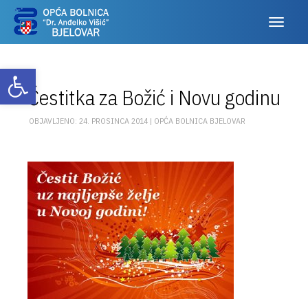
Otvori alatnu traku
Čestitka za Božić i Novu godinu
OBJAVLJENO: 24. PROSINCA 2014 |
OPĆA BOLNICA BJELOVAR