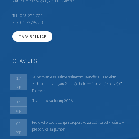
Antuna Mihanovića 8, 43000 Bjelovar
Tel:
043-279-222
Fax: 043-279-333
MAPA BOLNICE
OBAVIJESTI
Savjetovanje sa zainteresiranom javnošću – Projektni
17
zadatak – javna garaža Opće bolnice “Dr. Anđelko Višić”
srp
Bjelovar
Javna objava lipanj 2026
15
srp
Protokol o postupanju i preporuke za zaštitu od vrućine –
03
preporuke za javnost
srp