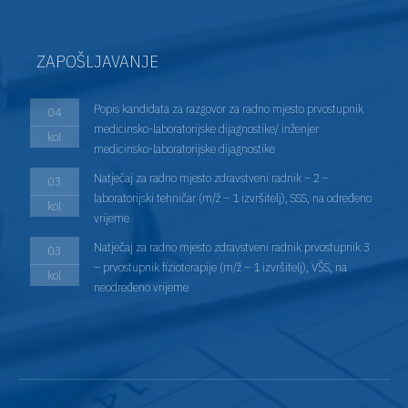
ZAPOŠLJAVANJE
Popis kandidata za razgovor za radno mjesto prvostupnik
04
medicinsko-laboratorijske dijagnostike/ inženjer
kol
medicinsko-laboratorijske dijagnostike
Natječaj za radno mjesto zdravstveni radnik – 2 –
03
laboratorijski tehničar (m/ž – 1 izvršitelj), SSS, na određeno
kol
vrijeme
Natječaj za radno mjesto zdravstveni radnik prvostupnik 3
03
– prvostupnik fizioterapije (m/ž – 1 izvršitelj), VŠS, na
kol
neodređeno vrijeme